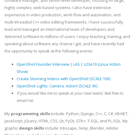
software manager, and senior-level developer, focusing on large,
highly complex, web-based systems. I also have extensive
experience in video production, work-flow and automation, and
multi-threaded C++ video editing frameworks. I have successfully
lead and managed an international team of developers and
delivered software to millions of users. I enjoy teaching, training, and
speaking about software any chance I get, and have recently had
the opportunity to speak at the following events:
OpenShot Founder Interview | LAS | s23e10 (Linux Action
Show)
Create Stunning Videos with OpenShot! (SCALE 10X)
OpenShot: Lights. Camera. Action! (SCALE 9X)
If you would like me to speak at your next event, feel free to
email me.
My
programming skills
include: Python, Django, C++, C, C#, VB.NET,
JavaScript, JQuery, HTML, CSS, Qt, PyQt, GTK+, T-SQL, and PL-SQL. My
graphic
design skills
include: Inkscape, Gimp, Blender, Adobe