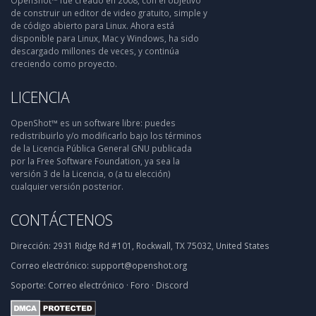
OpenShot™ fue creado en 2008, con el objetivo
de construir un editor de video gratuito, simple y
de código abierto para Linux. Ahora está
disponible para Linux, Mac y Windows, ha sido
descargado millones de veces, y continúa
creciendo como proyecto.
LICENCIA
OpenShot™ es un software libre: puedes
redistribuirlo y/o modificarlo bajo los términos
de la Licencia Pública General GNU publicada
por la Free Software Foundation, ya sea la
versión 3 de la Licencia, o (a tu elección)
cualquier versión posterior.
CONTÁCTENOS
Dirección:
2931 Ridge Rd #101, Rockwall, TX 75032, United States
Correo electrónico:
support@openshot.org
Soporte:
Correo electrónico
·
Foro
·
Discord