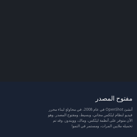
مفتوح المصدر
أنشئ OpenShot في عام 2008، في محاولةٍ لبناء محرر
فيديو لنظام لينُكس مجاني، وبسيط، ومفتوح المصدر. وهو
الآن متوفر على أنظمة لينُكس، وماك، وويندوز، وقد تم
تحميله ملايين المرات، ومستمر في النمو!