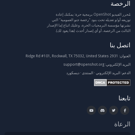
الرخصة
مُحرر الفيديو OpenShot برمجية حرة: يمكنك إعادة
توزيعه أو/و تعديله تحت بنود "رخصة جنو العمومية" التي
نشرتها مؤسسة البرمجيات الحرة، وعليك اتباع إما الإصدار
الثالث من الرخصة، أو أي إصدار أحدث (هذا يعود لك).
اتصل بنا
العنوان:
2931 Ridge Rd #101, Rockwall, TX 75032, United States
البريد الإلكتروني:
support@openshot.org
الدعم:
البريد الإلكتروني
·
المنتدى
·
ديسكورد
تابعنا
الرعاة