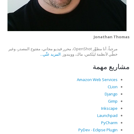
Jonathan Thomas
مرحباً، أنا مطوِّر OpenShot، محرر فيديو مجاني، مفتوح المصدر، وغير
خطَّي لأنظمة لينُكس، ماك، وويندوز.
المزيد عنِّي...
مشاريع مهمة
Amazon Web Services
CLion
Django
Gimp
Inkscape
Launchpad
PyCharm
PyDev - Eclipse Plugin