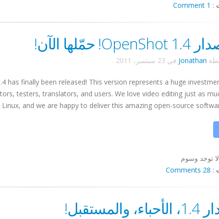
1 Comment
:
Open! حمّلها الآن!
سطة
Jonathan
في
23 سبتمبر، 2011
.
 has finally been released! This version represents a huge investme
ors, testers, translators, and users. We love video editing just as m
 Linux, and we are happy to deliver this amazing open-source software t
لا توجد وسوم
28 Comments
:
ء، والمستقبل!