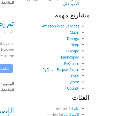
المناقشات
المزيد عنِّي...
مشاريع مهمة
تم إصدار Shot 1.4
Amazon Web Services
كتب بوا
CLion
Django
nt by our
Gimp
uch as we
Inkscape
o the ...
Launchpad
PyCharm
متابعة
PyDev - Eclipse Plugin
PyQt
Python
الوسوم
:
Ubuntu
المناقشات
الفئات
الإصدار 1.4، الأحبا
عام
14 entries
الإصدارات
26 entries