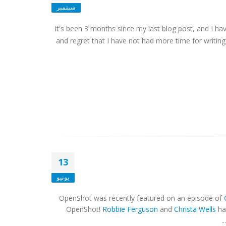
سبتمبر
It's been 3 months since my last blog post, and I h
and regret that I have not had more time for writing 
13
يونيو
OpenShot was recently featured on an episode of
OpenShot!
Robbie Ferguson
and
Christa Wells
hav