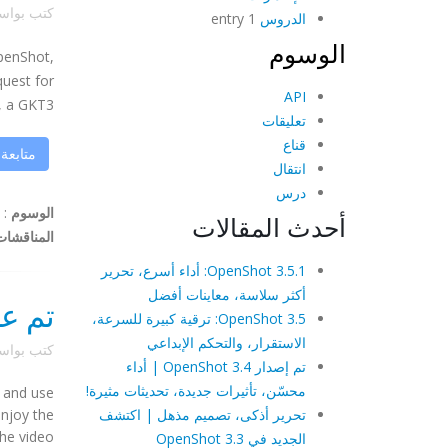
كتب بوا
الدروس
1 entry
الوسوم
OpenShot,
quest for
API
a GKT3 ...
تعليقات
قناع
متابعة
انتقال
درس
الوسوم
:
أحدث المقالات
المناقشات
OpenShot 3.5.1: أداء أسرع، تحرير
أكثر سلاسة، معاينات أفضل
تم عرض OpenShot 
OpenShot 3.5: ترقية كبيرة للسرعة،
الاستقرار، والتحكم الإبداعي
كتب بوا
تم إصدار OpenShot 3.4 | أداء
محسّن، تأثيرات جديدة، تحديثات مثيرة!
, and use
تحرير أذكى، تصميم مذهل | اكتشف
njoy the
video ...
الجديد في OpenShot 3.3