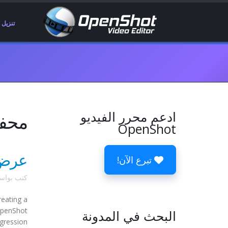
تنزيل
ادعم محرر الفيديو
محفوظ
OpenShot
عرض ا
تبرع الآن!
كتب بوا
reating a
 OpenShot
البحث في المدونة
gression.