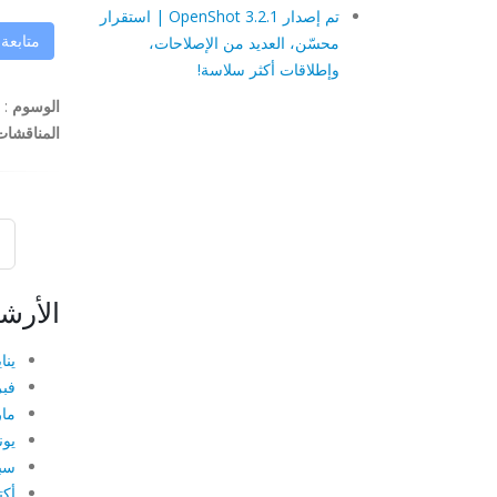
تم إصدار OpenShot 3.2.1 | استقرار
متابعة
محسّن، العديد من الإصلاحات،
وإطلاقات أكثر سلاسة!
الوسوم
:
المناقشات
الأرش
يناير
فبرا
مارس
يونيو
سبتم
أكتو