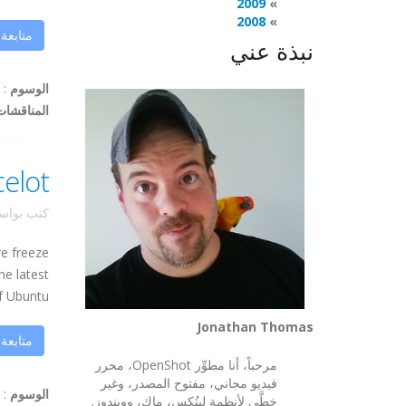
2009
2008
متابعة
نبذة عني
الوسوم
:
المناقشات
iric Ocelot
كتب بوا
re freeze
he latest
untu, ...
Jonathan Thomas
متابعة
مرحباً، أنا مطوِّر OpenShot، محرر
فيديو مجاني، مفتوح المصدر، وغير
الوسوم
:
خطَّي لأنظمة لينُكس، ماك، وويندوز.