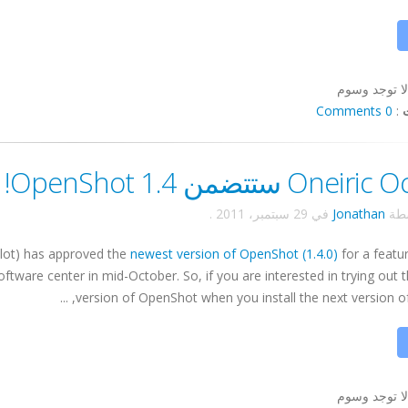
لا توجد وسوم
0 Comments
:
One ستتضمن OpenShot 1.4!
سطة
Jonathan
في
29 سبتمبر، 2011
.
elot) has approved the
newest version of OpenShot (1.4.0)
for a featu
 software center in mid-October. So, if you are interested in trying out t
version of OpenShot when you install the next version of Ub
لا توجد وسوم