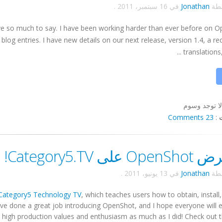
سطة
Jonathan
في
16 سبتمبر، 2011
.
ave so much to say. I have been working harder than ever before on 
blog entries. I have new details on our next release, version 1.4, a re
translations, 
لا توجد وسوم
23 Comments
:
على Category5.TV!
سطة
Jonathan
في
13 يونيو، 2011
.
Category5 Technology TV
, which teaches users how to obtain, install
e done a great job introducing OpenShot, and I hope everyone will e
high production values and enthusiasm as much as I did! Check out the 