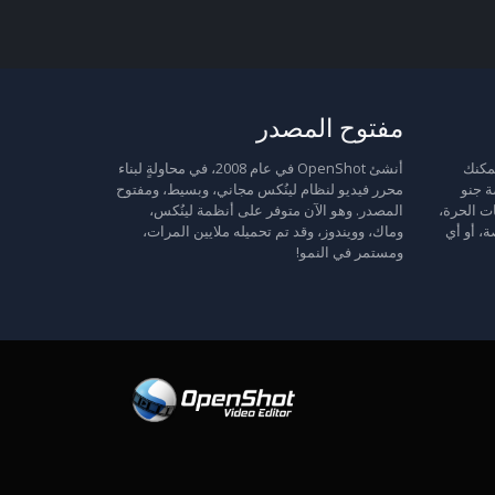
مفتوح المصدر
 حرة: يمكنك
أنشئ OpenShot في عام 2008، في محاولةٍ لبناء
ة جنو
محرر فيديو لنظام لينُكس مجاني، وبسيط، ومفتوح
ت الحرة،
المصدر. وهو الآن متوفر على أنظمة لينُكس،
ة، أو أي
وماك، وويندوز، وقد تم تحميله ملايين المرات،
ومستمر في النمو!