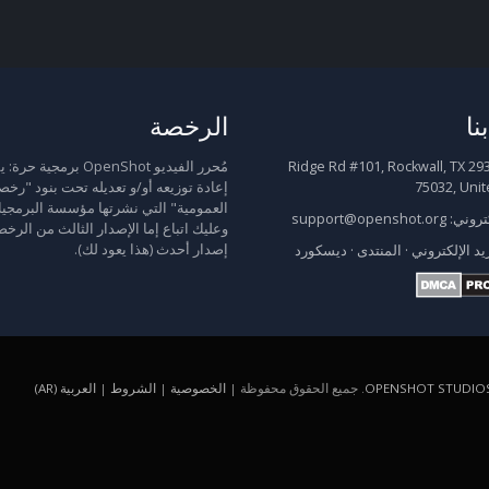
نا
الرخصة
2931 Ridge Rd #101, Rockwall, TX
مُحرر الفيديو OpenShot برمجية
75032, Unit
إعادة توزيعه أو/و تعديله تحت بنود "رخص
العمومية" التي نشرتها مؤسسة البرمجيا
كتروني:
support@openshot.org
وعليك اتباع إما الإصدار الثالث من الرخص
إصدار أحدث (هذا يعود لك).
يد الإلكتروني
·
المنتدى
·
ديسكورد
OPENSHOT STUDIOS
. جميع الحقوق محفوظة |
الخصوصية
|
الشروط
|
العربية (AR)