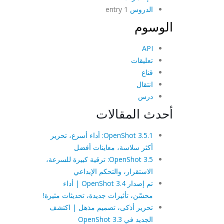
الدروس
1 entry
الوسوم
API
تعليقات
قناع
انتقال
درس
أحدث المقالات
OpenShot 3.5.1: أداء أسرع، تحرير
أكثر سلاسة، معاينات أفضل
OpenShot 3.5: ترقية كبيرة للسرعة،
الاستقرار، والتحكم الإبداعي
تم إصدار OpenShot 3.4 | أداء
محسّن، تأثيرات جديدة، تحديثات مثيرة!
تحرير أذكى، تصميم مذهل | اكتشف
الجديد في OpenShot 3.3