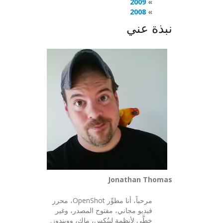
2009
2008
نبذة عني
Jonathan Thomas
مرحباً، أنا مطوِّر OpenShot، محرر
فيديو مجاني، مفتوح المصدر، وغير
خطَّي لأنظمة لينُكس، ماك، وويندوز.