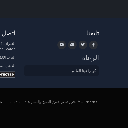
تابعنا
اتصل ب
العنوان:
ed States
الرعاة
البريد الإل
الدعم:
البر
كن راعينا القادم.
OPENSHOT™ محرر فيديو. حقوق النسخ والنشر © 2008-2026
, LLC