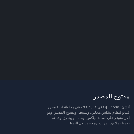
مفتوح المصدر
أنشئ OpenShot في عام 2008، في محاولةٍ لبناء محرر
فيديو لنظام لينُكس مجاني، وبسيط، ومفتوح المصدر. وهو
الآن متوفر على أنظمة لينُكس، وماك، وويندوز، وقد تم
تحميله ملايين المرات، ومستمر في النمو!