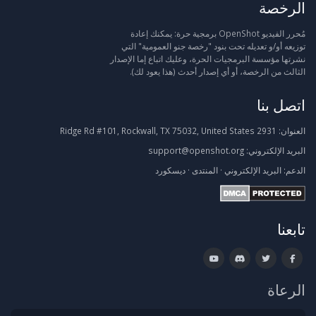
الرخصة
مُحرر الفيديو OpenShot برمجية حرة: يمكنك إعادة
توزيعه أو/و تعديله تحت بنود "رخصة جنو العمومية" التي
نشرتها مؤسسة البرمجيات الحرة، وعليك اتباع إما الإصدار
الثالث من الرخصة، أو أي إصدار أحدث (هذا يعود لك).
اتصل بنا
العنوان:
2931 Ridge Rd #101, Rockwall, TX 75032, United States
البريد الإلكتروني:
support@openshot.org
الدعم:
البريد الإلكتروني
·
المنتدى
·
ديسكورد
تابعنا
الرعاة