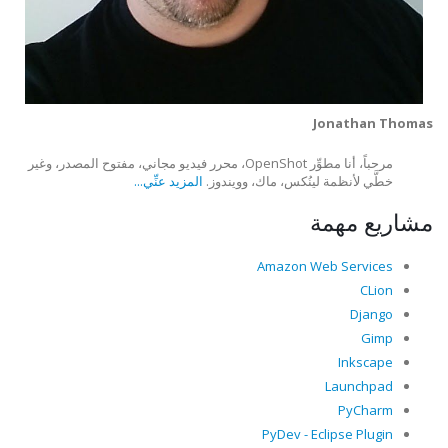
Jonathan Thomas
مرحباً، أنا مطوِّر OpenShot، محرر فيديو مجاني، مفتوح المصدر، وغير
خطَّي لأنظمة لينُكس، ماك، وويندوز.
المزيد عنِّي...
مشاريع مهمة
Amazon Web Services
CLion
Django
Gimp
Inkscape
Launchpad
PyCharm
PyDev - Eclipse Plugin