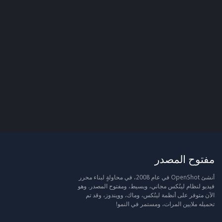
مفتوح المصدر
أنشئ OpenShot في عام 2008، في محاولةٍ لبناء محرر
فيديو لنظام لينُكس مجاني، وبسيط، ومفتوح المصدر. وهو
الآن متوفر على أنظمة لينُكس، وماك، وويندوز، وقد تم
تحميله ملايين المرات، ومستمر في النمو!