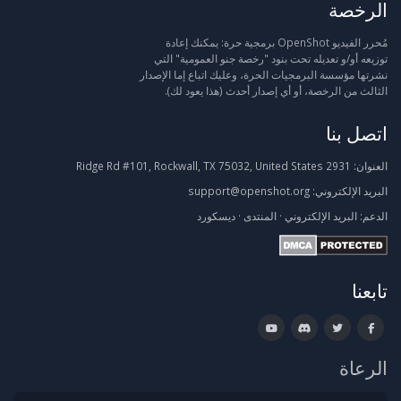
الرخصة
مُحرر الفيديو OpenShot برمجية حرة: يمكنك إعادة
توزيعه أو/و تعديله تحت بنود "رخصة جنو العمومية" التي
نشرتها مؤسسة البرمجيات الحرة، وعليك اتباع إما الإصدار
الثالث من الرخصة، أو أي إصدار أحدث (هذا يعود لك).
اتصل بنا
العنوان:
2931 Ridge Rd #101, Rockwall, TX 75032, United States
البريد الإلكتروني:
support@openshot.org
الدعم:
البريد الإلكتروني
·
المنتدى
·
ديسكورد
تابعنا
الرعاة