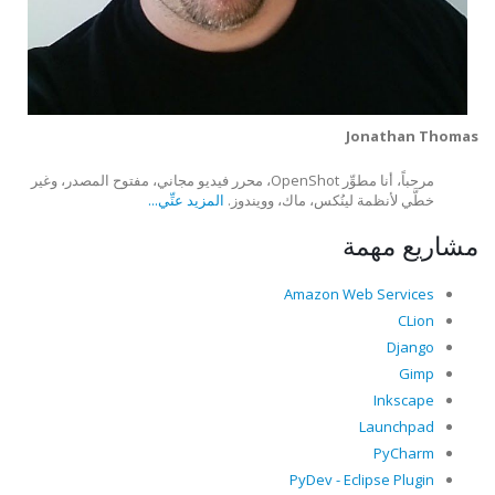
Jonathan Thomas
مرحباً، أنا مطوِّر OpenShot، محرر فيديو مجاني، مفتوح المصدر، وغير
خطَّي لأنظمة لينُكس، ماك، وويندوز.
المزيد عنِّي...
مشاريع مهمة
Amazon Web Services
CLion
Django
Gimp
Inkscape
Launchpad
PyCharm
PyDev - Eclipse Plugin