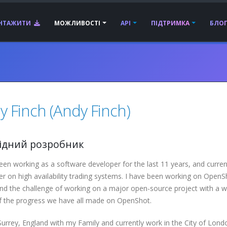
АНТАЖИТИ
МОЖЛИВОСТІ
API
ПІДТРИМКА
БЛО
y Finch (Andy Finch)
ідний розробник
een working as a software developer for the last 11 years, and current
r on high availability trading systems. I have been working on OpenSh
find the challenge of working on a major open-source project with a 
f the progress we have all made on OpenShot.
n Surrey, England with my Family and currently work in the City of Lond