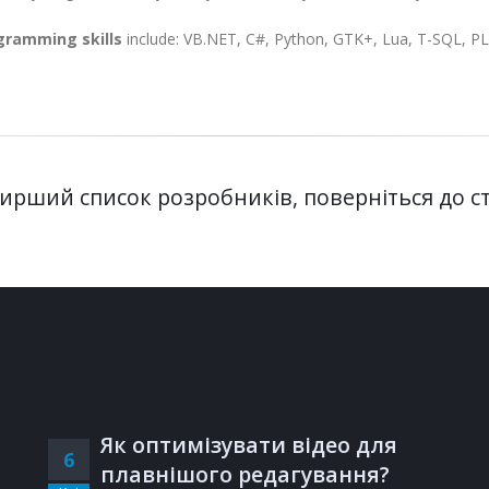
gramming skills
include: VB.NET, C#, Python, GTK+, Lua, T-SQL, P
рший список розробників, поверніться до с
Як оптимізувати відео для
6
плавнішого редагування?