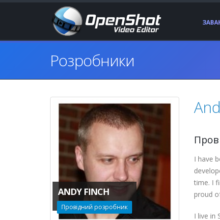
ЗАВ
Розробники
And
Пров
I have b
develope
time. I 
ANDY FINCH
proud o
Провідний розробник
I live i