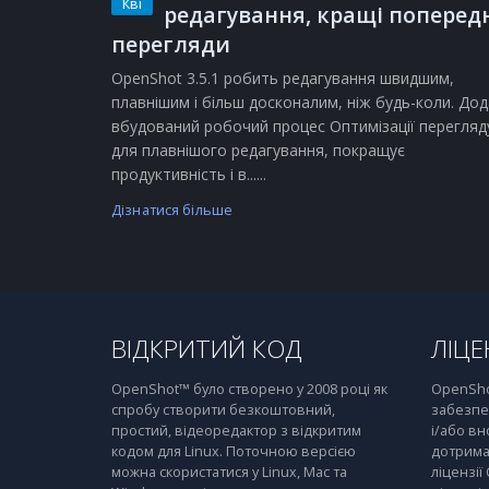
Кві
редагування, кращі поперед
перегляди
OpenShot 3.5.1 робить редагування швидшим,
плавнішим і більш досконалим, ніж будь-коли. Дод
вбудований робочий процес Оптимізації перегляд
для плавнішого редагування, покращує
продуктивність і в......
Дізнатися більше
ВІДКРИТИЙ КОД
ЛІЦЕ
OpenShot™ було створено у 2008 році як
OpenSho
спробу створити безкоштовний,
забезпе
простий, відеоредактор з відкритим
і/або вн
кодом для Linux. Поточною версією
дотрима
можна скористатися у Linux, Mac та
ліцензії