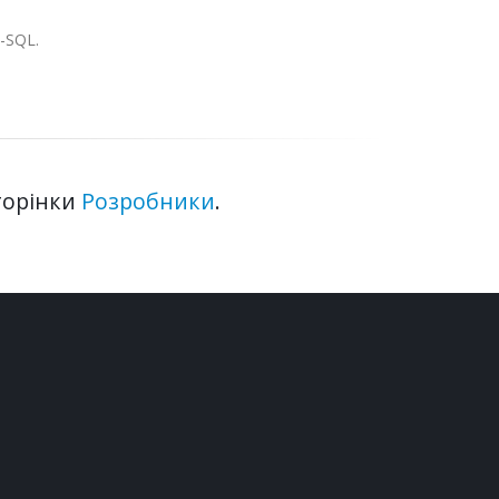
L-SQL.
торінки
Розробники
.