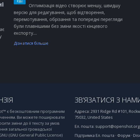
Кві
ні
Оптимізація відео створює меншу, швидшу
версію для редагування, щоб відтворення,
перемотування, обрізання та попередні перегляди
були плавнішими без зміни якості кінцевого
ає
експорту....
у
Дізнатися більше
НЗІЯ
ЗВ’ЯЗАТИСЯ З НАМ
t™ є безкоштовним програмним
Адреса:
2931 Ridge Rd #101, Rockwa
ченням. Ви можете поширювати
75032, United States
осити зміни до її тексту за умов
Ел. пошта:
support@openshot.org
ння загальної громадської
 GNU (GNU General Public License)
Підтримка
Ел. пошта
·
Форум
·
Dis