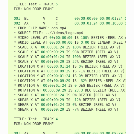
TITLE
:
Test
-
TRACK
5
FCM
:
NON
-
DROP
FRAME
001
BL
V
C
00
:
00
:
00
:
00
00
:
00
:
01
:
24
00
:
0
002
AX
V
C
00
:
00
:
01
:
24
00
:
00
:
10
:
00
00
:
0
*
FROM
CLIP
NAME
:
Logo
.
mp4
*
SOURCE
FILE
:
../
Videos
/
Logo
.
mp4
*
VIDEO
LEVEL
AT
00
:
00
:
00
:
00
IS
100
%
BEZIER
(
REEL
AX
V
)
*
AUDIO
LEVEL
AT
00
:
00
:
00
:
00
IS
0.00
DB
LINEAR
(
REEL
AX
A
*
SCALE
X
AT
00
:
00
:
01
:
24
IS
100
%
BEZIER
(
REEL
AX
V
)
*
SCALE
X
AT
00
:
00
:
09
:
29
IS
93
%
BEZIER
(
REEL
AX
V
)
*
SCALE
Y
AT
00
:
00
:
01
:
24
IS
100
%
BEZIER
(
REEL
AX
V
)
*
SCALE
Y
AT
00
:
00
:
09
:
29
IS
55
%
BEZIER
(
REEL
AX
V
)
*
LOCATION
X
AT
00
:
00
:
01
:
24
IS
0
%
BEZIER
(
REEL
AX
V
)
*
LOCATION
X
AT
00
:
00
:
09
:
29
IS
-
1
%
BEZIER
(
REEL
AX
V
)
*
LOCATION
Y
AT
00
:
00
:
01
:
24
IS
0
%
BEZIER
(
REEL
AX
V
)
*
LOCATION
Y
AT
00
:
00
:
09
:
29
IS
-
32
%
BEZIER
(
REEL
AX
V
)
*
ROTATION
AT
00
:
00
:
01
:
24
IS
0
DEG
BEZIER
(
REEL
AX
V
)
*
ROTATION
AT
00
:
00
:
09
:
29
IS
23.3
DEG
BEZIER
(
REEL
AX
V
)
*
SHEAR
X
AT
00
:
00
:
01
:
24
IS
0
%
BEZIER
(
REEL
AX
V
)
*
SHEAR
X
AT
00
:
00
:
09
:
29
IS
-
12
%
BEZIER
(
REEL
AX
V
)
*
SHEAR
Y
AT
00
:
00
:
01
:
24
IS
0
%
BEZIER
(
REEL
AX
V
)
*
SHEAR
Y
AT
00
:
00
:
09
:
29
IS
-
7
%
BEZIER
(
REEL
AX
V
)
TITLE
:
Test
-
TRACK
4
FCM
:
NON
-
DROP
FRAME
001
AX
V
C
00
:
00
:
00
:
00
00
:
00
:
09
:
29
00
:
0