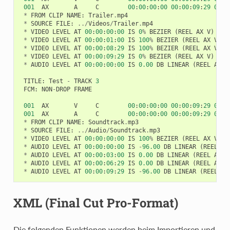
001
AX
A
C
00
:
00
:
00
:
00
00
:
00
:
09
:
29
00
:
0
*
FROM
CLIP
NAME
:
Trailer
.
mp4
*
SOURCE
FILE
:
../
Videos
/
Trailer
.
mp4
*
VIDEO
LEVEL
AT
00
:
00
:
00
:
00
IS
0
%
BEZIER
(
REEL
AX
V
)
*
VIDEO
LEVEL
AT
00
:
00
:
01
:
00
IS
100
%
BEZIER
(
REEL
AX
V
)
*
VIDEO
LEVEL
AT
00
:
00
:
08
:
29
IS
100
%
BEZIER
(
REEL
AX
V
)
*
VIDEO
LEVEL
AT
00
:
00
:
09
:
29
IS
0
%
BEZIER
(
REEL
AX
V
)
*
AUDIO
LEVEL
AT
00
:
00
:
00
:
00
IS
0.00
DB
LINEAR
(
REEL
AX
A
TITLE
:
Test
-
TRACK
3
FCM
:
NON
-
DROP
FRAME
001
AX
V
C
00
:
00
:
00
:
00
00
:
00
:
09
:
29
00
:
0
001
AX
A
C
00
:
00
:
00
:
00
00
:
00
:
09
:
29
00
:
0
*
FROM
CLIP
NAME
:
Soundtrack
.
mp3
*
SOURCE
FILE
:
../
Audio
/
Soundtrack
.
mp3
*
VIDEO
LEVEL
AT
00
:
00
:
00
:
00
IS
100
%
BEZIER
(
REEL
AX
V
)
*
AUDIO
LEVEL
AT
00
:
00
:
00
:
00
IS
-
96.00
DB
LINEAR
(
REEL
AX
*
AUDIO
LEVEL
AT
00
:
00
:
03
:
00
IS
0.00
DB
LINEAR
(
REEL
AX
A
*
AUDIO
LEVEL
AT
00
:
00
:
06
:
29
IS
0.00
DB
LINEAR
(
REEL
AX
A
*
AUDIO
LEVEL
AT
00
:
00
:
09
:
29
IS
-
96.00
DB
LINEAR
(
REEL
AX
XML (Final Cut Pro-Format)
Die folgenden Funktionen werden beim Importieren und