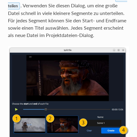
. Verwenden Sie diesen Dialog, um eine große
teilen
Datei schnell in viele kleinere Segmente zu unterteilen.
Für jedes Segment können Sie den Start- und Endframe
sowie einen Titel auswählen. Jedes Segment erscheint
als neue Datei im Projektdateien-Dialog.