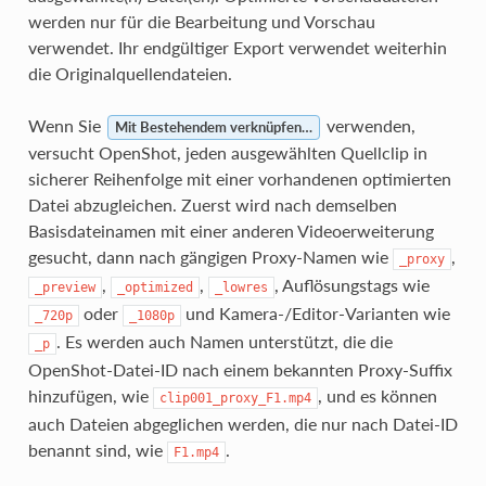
werden nur für die Bearbeitung und Vorschau
verwendet. Ihr endgültiger Export verwendet weiterhin
die Originalquellendateien.
Wenn Sie
verwenden,
Mit Bestehendem verknüpfen…
versucht OpenShot, jeden ausgewählten Quellclip in
sicherer Reihenfolge mit einer vorhandenen optimierten
Datei abzugleichen. Zuerst wird nach demselben
Basisdateinamen mit einer anderen Videoerweiterung
gesucht, dann nach gängigen Proxy-Namen wie
,
_proxy
,
,
, Auflösungstags wie
_preview
_optimized
_lowres
oder
und Kamera-/Editor-Varianten wie
_720p
_1080p
. Es werden auch Namen unterstützt, die die
_p
OpenShot-Datei-ID nach einem bekannten Proxy-Suffix
hinzufügen, wie
, und es können
clip001_proxy_F1.mp4
auch Dateien abgeglichen werden, die nur nach Datei-ID
benannt sind, wie
.
F1.mp4