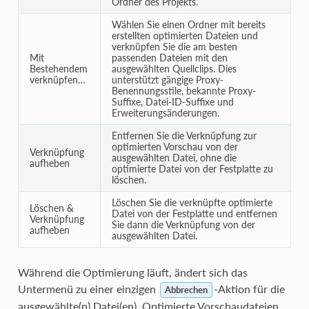
Ordner des Projekts.
Wählen Sie einen Ordner mit bereits
erstellten optimierten Dateien und
verknüpfen Sie die am besten
Mit
passenden Dateien mit den
Bestehendem
ausgewählten Quellclips. Dies
verknüpfen…
unterstützt gängige Proxy-
Benennungsstile, bekannte Proxy-
Suffixe, Datei-ID-Suffixe und
Erweiterungsänderungen.
Entfernen Sie die Verknüpfung zur
optimierten Vorschau von der
Verknüpfung
ausgewählten Datei, ohne die
aufheben
optimierte Datei von der Festplatte zu
löschen.
Löschen Sie die verknüpfte optimierte
Löschen &
Datei von der Festplatte und entfernen
Verknüpfung
Sie dann die Verknüpfung von der
aufheben
ausgewählten Datei.
Während die Optimierung läuft, ändert sich das
Untermenü zu einer einzigen
-Aktion für die
Abbrechen
ausgewählte(n) Datei(en). Optimierte Vorschaudateien