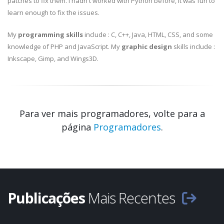
patches to fix them. I hadn't worked with Python before, it was fun to
learn enough to fix the issues.
My
programming skills
include : C, C++, Java, HTML, CSS, and some
knowledge of PHP and JavaScript. My
graphic design
skills include :
Inkscape, Gimp, and Wings3D.
Para ver mais programadores, volte para a
página
Programadores
.
Publicações
Mais Recentes