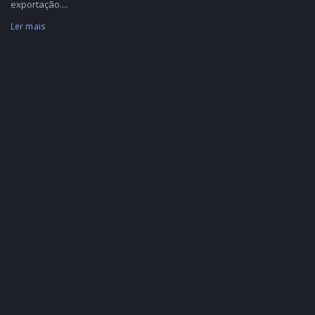
exportação....
Ler mais