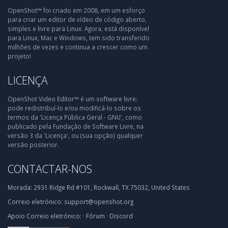
OpenShot™ foi criado em 2008, em um esforço
para criar um editor de vídeo de código aberto,
simples e livre para Linux. Agora, está disponível
para Linux, Mac e Windows, tem sido transferido
milhões de vezes e continua a crescer como um
projeto!
LICENÇA
OpenShot Video Editor™ é um software livre:
pode redistribuí-lo e/ou modificá-lo sobre os
termos da 'Licença Pública Geral - GNU', como
publicado pela Fundação de Software Livre, na
versão 3 da 'Licença', ou (sua opção) qualquer
versão posterior.
CONTACTAR-NOS
Morada:
2931 Ridge Rd #101, Rockwall, TX 75032, United States
Correio eletrónico:
support@openshot.org
Apoio
Correio eletrónico:
·
Fórum
·
Discord