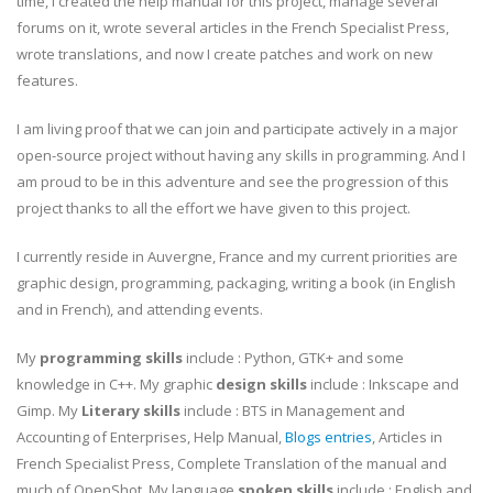
time, I created the help manual for this project, manage several
forums on it, wrote several articles in the French Specialist Press,
wrote translations, and now I create patches and work on new
features.
I am living proof that we can join and participate actively in a major
open-source project without having any skills in programming. And I
am proud to be in this adventure and see the progression of this
project thanks to all the effort we have given to this project.
I currently reside in Auvergne, France and my current priorities are
graphic design, programming, packaging, writing a book (in English
and in French), and attending events.
My
programming skills
include : Python, GTK+ and some
knowledge in C++. My graphic
design skills
include : Inkscape and
Gimp. My
Literary skills
include : BTS in Management and
Accounting of Enterprises, Help Manual,
Blogs entries
, Articles in
French Specialist Press, Complete Translation of the manual and
much of OpenShot. My language
spoken skills
include : English and