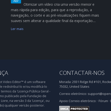
Abr
Otimizar um vídeo cria uma versão menor e
mais rápida para edição, para que a reprodução, a
navegação, o corte e as pré-visualizações fiquem mais
suaves sem alterar a qualidade final da exportação....
Ler mais
NÇA
CONTACTAR-NOS
 Video Editor™ é um software
Morada:
2931 Ridge Rd #101, Rockwa
de redistribuí-lo e/ou modificá-lo
75032, United States
 termos da 'Licença Pública Geral -
Correio eletrónico:
support@opens
mo publicado pela Fundação de
Livre, na versão 3 da 'Licença', ou
Apoio
Correio eletrónico:
·
Fórum
·
ão) qualquer versão posterior.