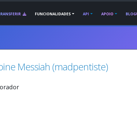
TRANSFERIR
FUNCIONALIDADES
API
APOIO
BLOG
oine Messiah (madpentiste)
orador