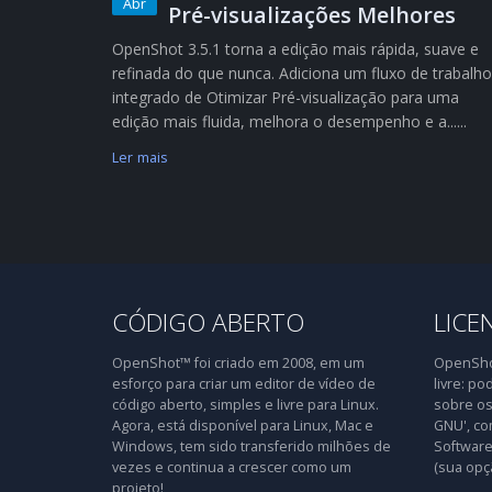
Abr
Pré-visualizações Melhores
OpenShot 3.5.1 torna a edição mais rápida, suave e
refinada do que nunca. Adiciona um fluxo de trabalho
integrado de Otimizar Pré-visualização para uma
edição mais fluida, melhora o desempenho e a......
Ler mais
CÓDIGO ABERTO
LICE
OpenShot™ foi criado em 2008, em um
OpenShot
esforço para criar um editor de vídeo de
livre: po
código aberto, simples e livre para Linux.
sobre os
Agora, está disponível para Linux, Mac e
GNU', co
Windows, tem sido transferido milhões de
Software 
vezes e continua a crescer como um
(sua opç
projeto!