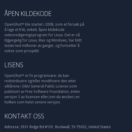
ÅPEN KILDEKODE
OpenShot™ ble startet i 2008, som et forsøk på
å lage et fritt, enkelt, åpen kildekode
videoredigeringsprogram for Linux. Det er nå
tilgjengelig for Linux, Mac og Windows, har blitt
lastet ned millioner av ganger, og fortsetter å
vokse som prosjekt!
LISENS
OpenShot™ er fri programvare: du kan
redistribuere og/eller modifisere den etter
vilkårene i GNU General Public License som
publisert av Free Software Foundation, enten
versjon 3 av lisensen eller (om du ønsker) en
hvilken som helst senere versjon.
KONTAKT OSS
Adresse:
2931 Ridge Rd #101, Rockwall, TX 75032, United States