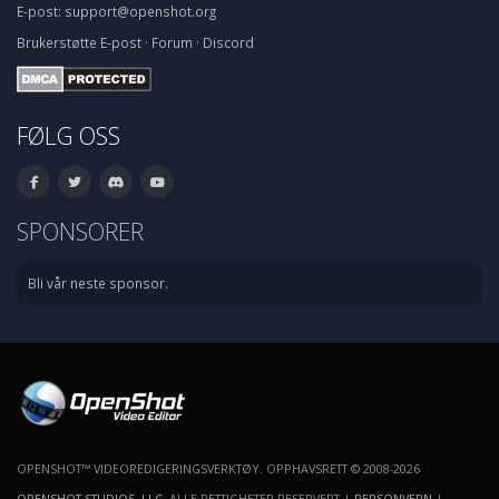
E-post:
support@openshot.org
Brukerstøtte
E-post
·
Forum
·
Discord
FØLG OSS
SPONSORER
Bli vår neste sponsor.
OPENSHOT™ VIDEOREDIGERINGSVERKTØY. OPPHAVSRETT © 2008-2026
OPENSHOT STUDIOS, LLC
. ALLE RETTIGHETER RESERVERT |
PERSONVERN
|