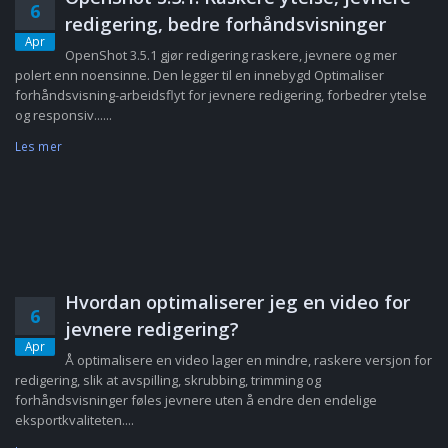
6
redigering, bedre forhåndsvisninger
Apr
OpenShot 3.5.1 gjør redigering raskere, jevnere og mer
polert enn noensinne. Den legger til en innebygd Optimaliser
forhåndsvisning-arbeidsflyt for jevnere redigering, forbedrer ytelse
og responsiv......
Les mer
Hvordan optimaliserer jeg en video for
6
jevnere redigering?
Apr
Å optimalisere en video lager en mindre, raskere versjon for
redigering, slik at avspilling, skrubbing, trimming og
forhåndsvisninger føles jevnere uten å endre den endelige
eksportkvaliteten....