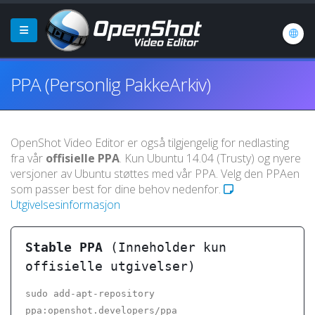
PPA (Personlig PakkeArkiv)
OpenShot Video Editor er også tilgjengelig for nedlasting
fra vår
offisielle PPA
. Kun Ubuntu 14.04 (Trusty) og nyere
versjoner av Ubuntu støttes med vår PPA. Velg den PPAen
som passer best for dine behov nedenfor.
Utgivelsesinformasjon
Stable PPA
(Inneholder kun
offisielle utgivelser)
sudo add-apt-repository
ppa:openshot.developers/ppa