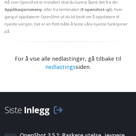
Nå som OpenShot er installert skal du kunne åpne det fra din
Applikasjonsmeny
, eller fra terminalen (
$ openshot-qt
). Hver
gang vi oppdaterer OpenShot vil du bli bedt om å oppdatere til
nyeste versjon. Det er en flott måte å teste våre nyeste funksjoner
på.
For å vise alle nedlastinger, gå tilbake til
nedlastings
siden.
Siste
Inlegg
OpenShot 3.5.1: Raskere ytelse, jevnere