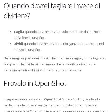
Quando dovrei tagliare invece di
dividere?
Taglia
quando devi rimuovere solo materiale dall’inizio o
dalla fine di una clip.
Dividi
quando devi rimuovere o riorganizzare qualcosa nel
mezzo di una clip.
Nella maggior parte dei flussi di lavoro di montaggio, prima taglierai
le clip e poi le dividerai man mano che la modifica diventa più
dettagliata. Entrambi gli strumenti lavorano insieme.
Provalo in OpenShot
Il taglio è veloce e visivo in
OpenShot Video Editor
, rendendo
facile pulire le riprese senza menu o impostazioni complesse.
Scarica e installa OpenShot (è gratuito e open-source), poi esercitati