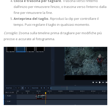
Clicca e trascina per tagliare.
Trascina verso l’interno
dall’inizio per rimuovere l’inizio, o trascina verso l’interno dalla
fine per rimuovere la fine.
Anteprima del taglio.
Riproduci la clip per controllare il
tempo. Puoi regolare il taglio in qualsiasi momento.
Consiglio:
Zooma sulla timeline prima di tagliare per modifiche più
precise e accurate al fotogramma.