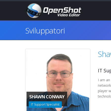
Sviluppatori
Sha
IT Su
I am an
network
player w
SHAWN CONWAY
technolo
IT Support Specialist