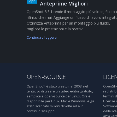
Apr
Anteprime Migliori
OpenShot 3.5.1 rende il montaggio più veloce, fluido 
rifinito che mai. Aggiunge un flusso di lavoro integrat
Ottimizza Anteprima per un montaggio più fluido,
migliora le prestazioni e la reattiv......
Continua a leggere
OPEN-SOURCE
LICE
OpenShot™ è stato creato nel 2008, nel
OpenShot
tentativo di creare un video editor gratuito,
redistri
semplice e open-source per Linux. Ora è
termini 
disponibile per Linux, Mac e Windows, è gia
License 
stato scaricato milioni di volte ed è in
Software
continuo sviluppo!
della lic
altra ver