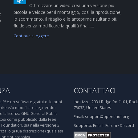
Apr
Ottimizzare un video crea una versione più
piccola e veloce per il montaggio, così la riproduzione,
e
lo scorrimento, il ritaglio e le anteprime risultano più
o
fluide senza modificare la qualità final......
Continua a leggere
NZA
CONTATTACI
™ è un software gratuito: lo puoi
Indirizzo:
2931 Ridge Rd #101, Rockw
buire e/o modificare seguendo i
75032, United States
della licenza GNU General Public
Email:
support@openshot.org
così come pubblicato dalla Free
 Foundation, sia nella versione 3
Supporto:
Email
·
Forum
·
Discord
enza, o (a tua discrezione) qualsiasi
sione successiva.