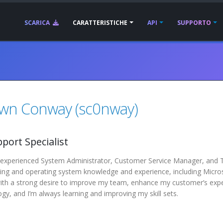
SCARICA
CARATTERISTICHE
API
SUPPORTO
wn Conway (sc0nway)
pport Specialist
 experienced System Administrator, Customer Service Manager, and Te
ing and operating system knowledge and experience, including Micr
ith a strong desire to improve my team, enhance my customer’s exper
gy, and I’m always learning and improving my skill sets.