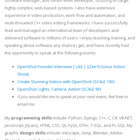
software manager, and senior-level developer, focusing on large,
highly complex, web-based systems. I also have extensive
experience in video production, work-flow and automation, and
multi-threaded C++ video editing frameworks. I have successfully
lead and managed an international team of developers and
delivered software to millions of users. I enjoy teaching, training, and
speaking about software any chance I get, and have recently had
the opportunity to speak at the following events:
OpenShot Founder Interview | LAS | s23e10 (Linux Action
Show)
Create Stunning Videos with OpenShot! (SCALE 10X)
OpenShot: Lights. Camera. Action! (SCALE 9X)
If you would like me to speak at your next event, feel free to
email me.
My
programming skills
include: Python, Django, C++, C, C#, VB.NET,
JavaScript, JQuery, HTML, CSS, Qt, PyQt, GTK+, T-SQL, and PL-SQL. My
graphic
design skills
include: Inkscape, Gimp, Blender, Adobe