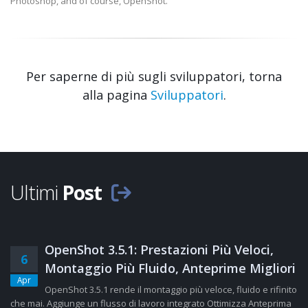
Photoshop, and of course, OpenShot.
Per saperne di più sugli sviluppatori, torna
alla pagina
Sviluppatori
.
Ultimi
Post
OpenShot 3.5.1: Prestazioni Più Veloci,
6
Montaggio Più Fluido, Anteprime Migliori
Apr
OpenShot 3.5.1 rende il montaggio più veloce, fluido e rifinito
che mai. Aggiunge un flusso di lavoro integrato Ottimizza Anteprima