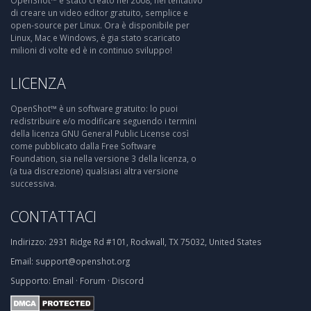
OpenShot™ è stato creato nel 2008, nel tentativo
di creare un video editor gratuito, semplice e
open-source per Linux. Ora è disponibile per
Linux, Mac e Windows, è gia stato scaricato
milioni di volte ed è in continuo sviluppo!
LICENZA
OpenShot™ è un software gratuito: lo puoi
redistribuire e/o modificare seguendo i termini
della licenza GNU General Public License così
come pubblicato dalla Free Software
Foundation, sia nella versione 3 della licenza, o
(a tua discrezione) qualsiasi altra versione
successiva.
CONTATTACI
Indirizzo:
2931 Ridge Rd #101, Rockwall, TX 75032, United States
Email:
support@openshot.org
Supporto:
Email
·
Forum
·
Discord