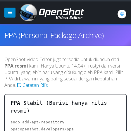
PPA (Personal Package Archive)
OpenShot Video Editor juga tersedia untuk diunduh dari
PPA resmi
kami. Hanya Ubuntu 14.04 (Trusty) dan versi
Ubuntu yang lebih baru yang didukung oleh PPA kami. Pilih
PPA di bawah ini yang paling sesuai dengan kebutuhan
Anda.
Catatan Rilis
PPA Stabil
(Berisi hanya rilis
resmi)
sudo add-apt-repository
ppa:openshot.developers/ppa