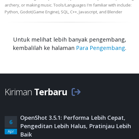
archery, or making music. Tools/Languages I'm familiar with include:
Python, Godot(Game Engine), SQL, C++, Javascript, and Blender
Untuk melihat lebih banyak pengembang,
kembalilah ke halaman
Para Pengembang
.
Kiriman
Terbaru
OpenShot 3.5.1: Performa Lebih Cepat,
6
Pengeditan Lebih Halus, Pratinjau Lebih
Apr
Baik