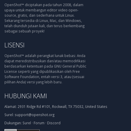
OpenShot™ diciptakan pada tahun 2008, dalam
upaya untuk membangun editor video open-
source, gratis, dan sederhana untuk Linux.
Sekarang tersedia di Linux, Mac, dan Windows,
telah diunduh jutaan kali, dan terus berkembang
sebagai sebuah proyek!
LISENSI
OpenShot™ adalah perangkat lunak bebas: Anda
dapat meredistribusikan dan/atau memodifikasi
berdasarkan ketentuan pada GNU General Public
License seperti yang dipublikasikan oleh Free
Software Foundation, entah versi 3, atau (sesuai
pilihan Anda) versi yang lebih baru.
HUBUNGI KAMI
Alamat:
2931 Ridge Rd #101, Rockwall, TX 75032, United States
Surel:
support@openshot.org
Dukungan:
Surel
·
Forum
·
Discord