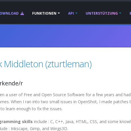
OWNLOAD
FUNKTIONEN
API
UNTERSTÜTZUNG
k Middleton (zturtleman)
rkende/r
een a user of Free and Open Source Software for a few years and had
mes. When I ran into two small issues in OpenShot, I made patches to
to learn enough to fix the issues.
gramming skills
include : C, C++, Java, HTML, CSS, and some know
nclude : Inkscape, Gimp, and Wings3D.