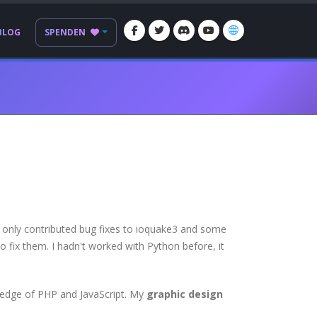
BLOG
SPENDEN
 only contributed bug fixes to ioquake3 and some
 fix them. I hadn't worked with Python before, it
ledge of PHP and JavaScript. My
graphic design