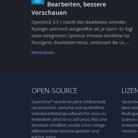
Apr
Bearbeiten, bessere
Vorschauen
OpenShot 3.5.1 macht das Bearbeiten schneller,
flüssiger und noch ausgereifter als je zuvor. Es fügt
einen integrierten Optimize Preview-Workflow für
flüssigeres Bearbeiten hinzu, verbessert die Le......
Weiterlesen
OPEN-SOURCE
LIZE
OpenShot™ wurde im Jahre 2008 erstellt
OpenShot
um eine freie, einfache und quelloffene
kann wei
Videobearbeitungssoftware für Linux zu
Bedingun
entwickeln. Jetzt ist es auf Linux, Mac und
License 
Windows erhältlich, wurde schon einige
entweder
Millionen Male heruntergeladen und
Version 
wächst stetig.