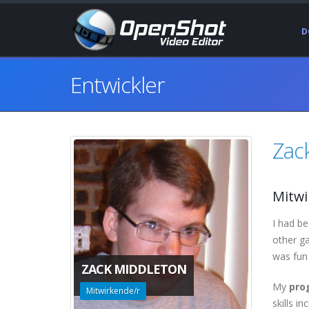
D
Entwickler
Zac
Mitwi
I had b
other ga
was fun 
ZACK MIDDLETON
My
pro
Mitwirkende/r
skills i