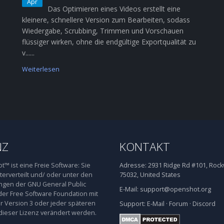
Apr
Das Optimieren eines Videos erstellt eine
kleinere, schnellere Version zum Bearbeiten, sodass
Wiedergabe, Scrubbing, Trimmen und Vorschauen
flüssiger wirken, ohne die endgültige Exportqualität zu
v......
Weiterlesen
NZ
KONTAKT
™ ist eine Freie Software: Sie
Adresse:
2931 Ridge Rd #101, Rockw
terverteilt und/ oder unter den
75032, United States
gen der GNU General Public
E-Mail:
support@openshot.org
der Free Software Foundation mit
 Version 3 oder jeder späteren
Support:
E-Mail
·
Forum
·
Discord
dieser Lizenz verändert werden.