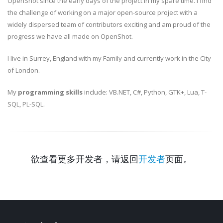
OpenShot since the early days of the project in my spare time. I find
the challenge of working on a major open-source project with a
widely dispersed team of contributors exciting and am proud of the
progress we have all made on OpenShot.
I live in Surrey, England with my Family and currently work in the City
of London.
My
programming skills
include: VB.NET, C#, Python, GTK+, Lua, T-
SQL, PL-SQL.
欲查看更多开发者，请返回
开发者
页面。