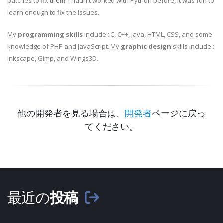
patches to fix them. I hadn't worked with Python before, it was fun to
learn enough to fix the issues.
My
programming skills
include : C, C++, Java, HTML, CSS, and some
knowledge of PHP and JavaScript. My
graphic design
skills include :
Inkscape, Gimp, and Wings3D.
他の開発者を見る場合は、
開発者
ページに戻っ
てください。
最近の
投稿