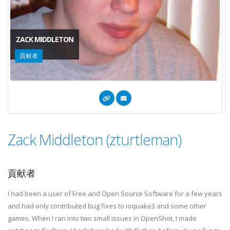
ZACK MIDDLETON
貢献者
Zack Middleton (zturtleman)
貢献者
I had been a user of Free and Open Source Software for a few years
and had only contributed bug fixes to ioquake3 and some other
games. When I ran into two small issues in OpenShot, I made