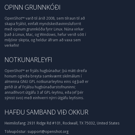
OPINN GRUNNKÓÐI
OpenShot™ varð til árið 2008, sem tilraun til að
skapa frjálst, einfalt myndskeiðavinnsluforrit
með opnum grunnkóða fyrir Linux. Núna virkar
það á Linux, Mac, og Windows, hefur verið sótt í
miljónir skipta, og heldur áfram að vaxa sem
verkefni!
NOTKUNARLEYFI
OpenShot™ er frjáls hugbúnaður; þú mátt dreifa
honum og/eða breyta samkvæmt skilmálum í
almenna GNU GPL notkunarleyfinu eins og það er
gefið út af Frjálsu hugbúnaðarstofnuninni;
annaðhvort útgáfu 3 af GPL-leyfinu, eða (ef þér
sýnist svo) með einhverri nýrri útgáfu leyfisins.
HAFÐU SAMBAND VIÐ OKKUR
Heimilisfang:
2931 Ridge Rd #101, Rockwall, TX 75032, United States
Tölvupóstur:
support@openshot.org