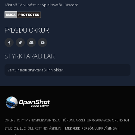
Aðstoð
Tölvupóstur
·
Spjallsvæði
·
Discord
FYLGDU OKKUR
STYRKTARAÐILAR
Vertu næsti styrktaraðilinn okkar.
OPENSHOT™ MYNDSKEIÐAVINNSLA. HÖFUNDARRÉTTUR © 2008-2026
OPENSHOT
STUDIOS, LLC
. ÖLL RÉTTINDI ÁSKILIN |
MEÐFERÐ PERSÓNUUPPLÝSINGA
|