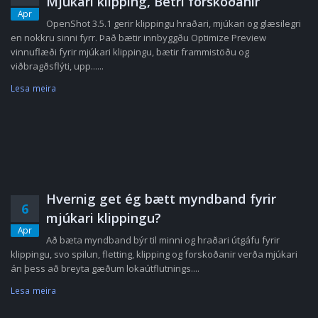
Mjúkari klipping, Betri forskoðanir
Apr
OpenShot 3.5.1 gerir klippingu hraðari, mjúkari og glæsilegri
en nokkru sinni fyrr. Það bætir innbyggðu Optimize Preview
vinnuflæði fyrir mjúkari klippingu, bætir frammistöðu og
viðbragðsflýti, upp......
Lesa meira
Hvernig get ég bætt myndband fyrir
6
mjúkari klippingu?
Apr
Að bæta myndband býr til minni og hraðari útgáfu fyrir
klippingu, svo spilun, fletting, klipping og forskoðanir verða mjúkari
án þess að breyta gæðum lokaútflutnings....
Lesa meira