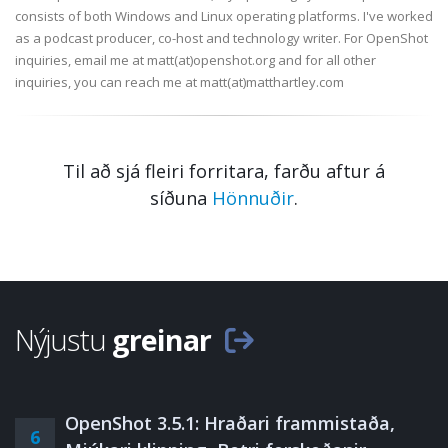
consists of both Windows and Linux operating platforms. I've worked
as a podcast producer, co-host and technology writer. For OpenShot
inquiries, email me at matt(at)openshot.org and for all other
inquiries, you can reach me at matt(at)matthartley.com
Til að sjá fleiri forritara, farðu aftur á
síðuna
Hönnuðir
.
Nýjustu
greinar
OpenShot 3.5.1: Hraðari frammistaða,
6