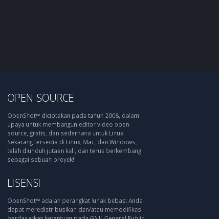
OPEN-SOURCE
OpenShot™ diciptakan pada tahun 2008, dalam
upaya untuk membangun editor video open-
source, gratis, dan sederhana untuk Linux.
Sekarang tersedia di Linux, Mac, dan Windows,
telah diunduh jutaan kali, dan terus berkembang
sebagai sebuah proyek!
LISENSI
OpenShot™ adalah perangkat lunak bebas: Anda
dapat meredistribusikan dan/atau memodifikasi
berdasarkan ketentuan pada GNU General Public