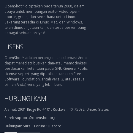
OpenShot™ diciptakan pada tahun 2008, dalam
upaya untuk membangun editor video open-
source, gratis, dan sederhana untuk Linux.
Sekarang tersedia di Linux, Mac, dan Windows,
telah diunduh jutaan kali, dan terus berkembang
sebagai sebuah proyek!
LISENSI
OpenShot™ adalah perangkat lunak bebas: Anda
dapat meredistribusikan dan/atau memodifikasi
berdasarkan ketentuan pada GNU General Public
License seperti yang dipublikasikan oleh Free
Software Foundation, entah versi 3, atau (sesuai
pilihan Anda) versi yang lebih baru.
HUBUNGI KAMI
Alamat:
2931 Ridge Rd #101, Rockwall, TX 75032, United States
Surel:
support@openshot.org
Dukungan:
Surel
·
Forum
·
Discord