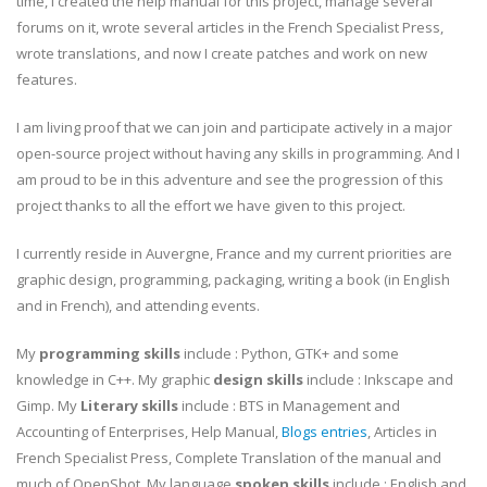
time, I created the help manual for this project, manage several
forums on it, wrote several articles in the French Specialist Press,
wrote translations, and now I create patches and work on new
features.
I am living proof that we can join and participate actively in a major
open-source project without having any skills in programming. And I
am proud to be in this adventure and see the progression of this
project thanks to all the effort we have given to this project.
I currently reside in Auvergne, France and my current priorities are
graphic design, programming, packaging, writing a book (in English
and in French), and attending events.
My
programming skills
include : Python, GTK+ and some
knowledge in C++. My graphic
design skills
include : Inkscape and
Gimp. My
Literary skills
include : BTS in Management and
Accounting of Enterprises, Help Manual,
Blogs entries
, Articles in
French Specialist Press, Complete Translation of the manual and
much of OpenShot. My language
spoken skills
include : English and