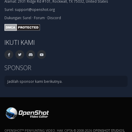
Alamat:
2931 Ridge Rd #101, Rockwall, TX 75032, United States
Surel:
support@openshot.org
Dukungan:
Surel
·
Forum
·
Discord
IKUTI KAMI
SPONSOR
Jadilah sponsor kami berikutnya.
OPENSHOT™ PENYUNTING VIDEO. HAK CIPTA © 2008-2026
OPENSHOT STUDIOS,