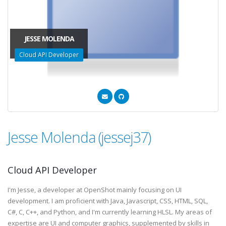
JESSE MOLENDA
Cloud API Developer
Jesse Molenda (jessej37)
Cloud API Developer
I'm Jesse, a developer at OpenShot mainly focusing on UI
development. I am proficient with Java, Javascript, CSS, HTML, SQL,
C#, C, C++, and Python, and I'm currently learning HLSL. My areas of
expertise are UI and computer graphics, supplemented by skills in