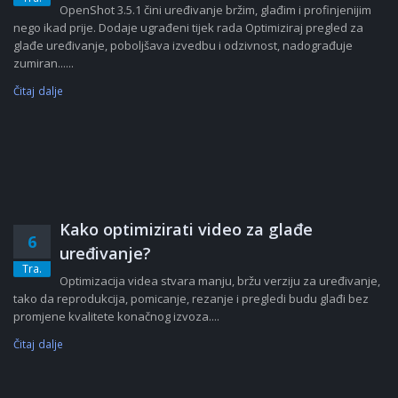
OpenShot 3.5.1 čini uređivanje bržim, glađim i profinjenijim
nego ikad prije. Dodaje ugrađeni tijek rada Optimiziraj pregled za
glađe uređivanje, poboljšava izvedbu i odzivnost, nadograđuje
zumiran......
Čitaj dalje
Kako optimizirati video za glađe
6
uređivanje?
Tra.
Optimizacija videa stvara manju, bržu verziju za uređivanje,
tako da reprodukcija, pomicanje, rezanje i pregledi budu glađi bez
promjene kvalitete konačnog izvoza....
Čitaj dalje