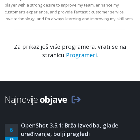
player with a strong desire to improve my team, enhance my
customer’s experience, and provide fantastic customer service. I
love technology, and I’m always learning and improving my skill sets.
Za prikaz još više programera, vrati se na
stranicu
Programeri
.
Najnovije
objave
OpenShot 3.5.1: Brža izvedba, glađe
6
uređivanje, bolji pregledi
Tra.