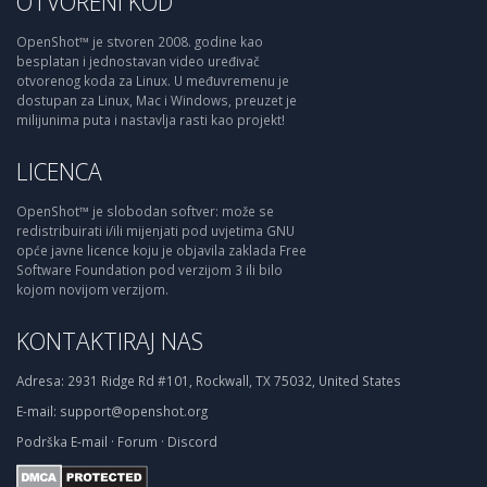
OTVORENI KOD
OpenShot™ je stvoren 2008. godine kao
besplatan i jednostavan video uređivač
otvorenog koda za Linux. U međuvremenu je
dostupan za Linux, Mac i Windows, preuzet je
milijunima puta i nastavlja rasti kao projekt!
LICENCA
OpenShot™ je slobodan softver: može se
redistribuirati i/ili mijenjati pod uvjetima GNU
opće javne licence koju je objavila zaklada Free
Software Foundation pod verzijom 3 ili bilo
kojom novijom verzijom.
KONTAKTIRAJ NAS
Adresa:
2931 Ridge Rd #101, Rockwall, TX 75032, United States
E-mail:
support@openshot.org
Podrška
E-mail
·
Forum
·
Discord