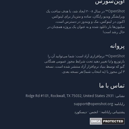
اوپن‌سورس
OpenShot™ در سال ۲۰۰۸ ایجاد شد، با هدف ساخت یک
ویرایشگر ویدیو رایگان، ساده و متن‌باز برای لینوکس.
اکنون در لینوکس، مک و ویندوز در دسترس است،
میلیون‌ها بار دانلود شده و به عنوان یک پروژه همچنان در
حال رشد است!
پروانه
OpenShot™ نرم‌افزاری آزاد است: شما می‌توانید آن را
بازتوزیع و/یا تغییر دهید تحت شرایط مجوز عمومی همگانی
گنو که توسط بنیاد نرم‌افزار آزاد منتشر شده است، نسخه
۳ این مجوز یا (به انتخاب شما) هر نسخه بعدی.
تماس با ما
نشانی:
2931 Ridge Rd #101, Rockwall, TX 75032, United States
رایانامه:
support@openshot.org
پشتیبانی
رایانامه:
·
انجمن
·
دیسکورد