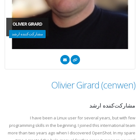
OLIVIER GIRARD
مشارکت‌کننده ارشد
Olivier Girard (cenwen)
مشارکت‌کننده ارشد
I have been a Linux user for several years, but with few
programming skills in the beginning. I joined this international team
more than two years ago when I discovered OpenShot. In my spare