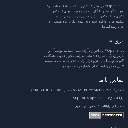
OpenShot™ در سال ۲۰۰۸ ایجاد شد، با هدف ساخت یک
ویرایشگر ویدیو رایگان، ساده و متن‌باز برای لینوکس.
اکنون در لینوکس، مک و ویندوز در دسترس است،
میلیون‌ها بار دانلود شده و به عنوان یک پروژه همچنان در
حال رشد است!
پروانه
OpenShot™ نرم‌افزاری آزاد است: شما می‌توانید آن را
بازتوزیع و/یا تغییر دهید تحت شرایط مجوز عمومی همگانی
گنو که توسط بنیاد نرم‌افزار آزاد منتشر شده است، نسخه
۳ این مجوز یا (به انتخاب شما) هر نسخه بعدی.
تماس با ما
نشانی:
2931 Ridge Rd #101, Rockwall, TX 75032, United States
رایانامه:
support@openshot.org
پشتیبانی
رایانامه:
·
انجمن
·
دیسکورد