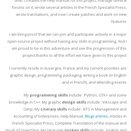
time, I created the help manual for this project, manage several
forums on it, wrote several articles in the French Specialist Press,
wrote translations, and now I create patches and work on new
features.
I am living proof that we can join and participate actively in a major
open-source project without having any skills in programming. And I
am proud to be in this adventure and see the progression of this
project thanks to all the effort we have given to this project.
I currently reside in Auvergne, France and my current priorities are
graphic design, programming, packaging, writing a book (in English
and in French), and attending events.
My
programming skills
include : Python, GTK+ and some
knowledge in C++. My graphic
design skills
include : Inkscape and
Gimp. My
Literary skills
include : BTS in Management and
Accounting of Enterprises, Help Manual,
Blogs entries
, Articles in
French Specialist Press, Complete Translation of the manual and
much of OpenShot. My language
spoken skills
include : English and