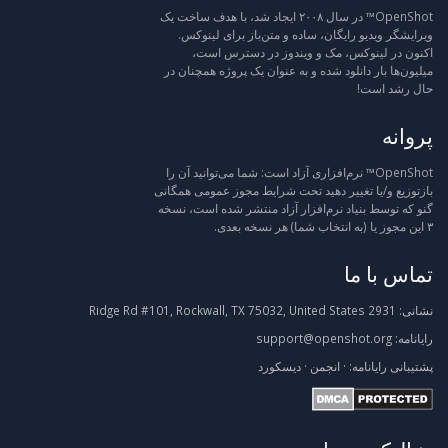
OpenShot™ در سال ۲۰۰۸ ایجاد شد، با هدف ساخت یک
ویرایشگر ویدیو رایگان، ساده و متن‌باز برای لینوکس.
اکنون در لینوکس، مک و ویندوز در دسترس است،
میلیون‌ها بار دانلود شده و به عنوان یک پروژه همچنان در
حال رشد است!
پروانه
OpenShot™ نرم‌افزاری آزاد است: شما می‌توانید آن را
بازتوزیع و/یا تغییر دهید تحت شرایط مجوز عمومی همگانی
گنو که توسط بنیاد نرم‌افزار آزاد منتشر شده است، نسخه
۳ این مجوز یا (به انتخاب شما) هر نسخه بعدی.
تماس با ما
نشانی:
2931 Ridge Rd #101, Rockwall, TX 75032, United States
رایانامه:
support@openshot.org
پشتیبانی
رایانامه:
·
انجمن
·
دیسکورد