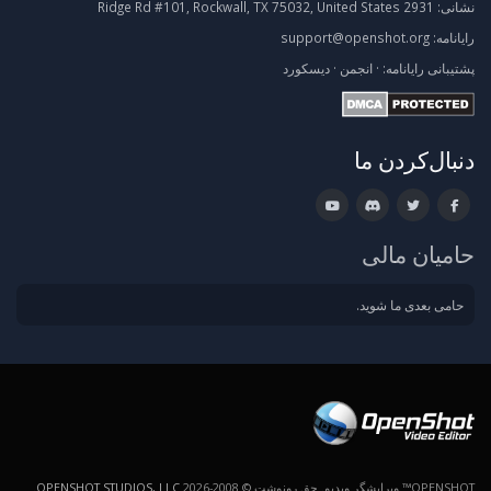
نشانی:
2931 Ridge Rd #101, Rockwall, TX 75032, United States
رایانامه:
support@openshot.org
پشتیبانی
رایانامه:
·
انجمن
·
دیسکورد
دنبال‌کردن ما
حامیان مالی
حامی بعدی ما شوید.
OPENSHOT™ ویرایشگر ویدیو. حق رونوشت © 2008-2026
OPENSHOT STUDIOS, LLC
.