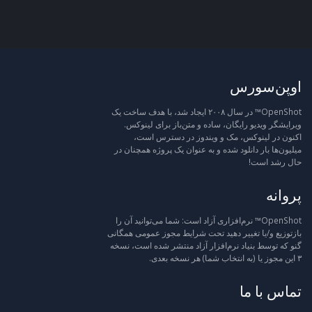
اوپن‌سورس
OpenShot™ در سال ۲۰۰۸ ایجاد شد، با هدف ساخت یک
ویرایشگر ویدیو رایگان، ساده و متن‌باز برای لینوکس.
اکنون در لینوکس، مک و ویندوز در دسترس است،
میلیون‌ها بار دانلود شده و به عنوان یک پروژه همچنان در
حال رشد است!
پروانه
OpenShot™ نرم‌افزاری آزاد است: شما می‌توانید آن را
بازتوزیع و/یا تغییر دهید تحت شرایط مجوز عمومی همگانی
گنو که توسط بنیاد نرم‌افزار آزاد منتشر شده است، نسخه
۳ این مجوز یا (به انتخاب شما) هر نسخه بعدی.
تماس با ما