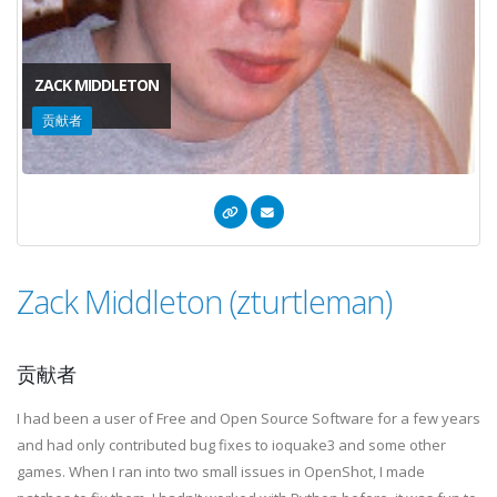
ZACK MIDDLETON
贡献者
Zack Middleton (zturtleman)
贡献者
I had been a user of Free and Open Source Software for a few years
and had only contributed bug fixes to ioquake3 and some other
games. When I ran into two small issues in OpenShot, I made