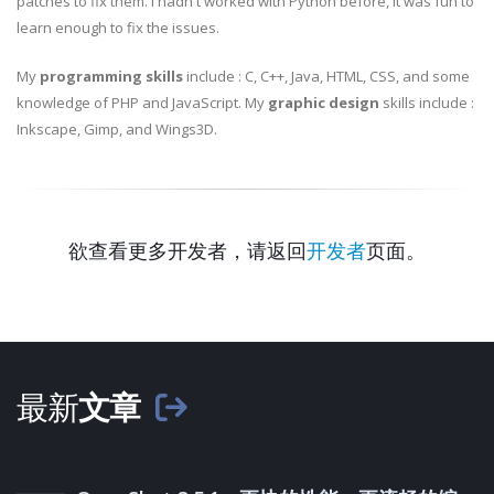
patches to fix them. I hadn't worked with Python before, it was fun to
learn enough to fix the issues.
My
programming skills
include : C, C++, Java, HTML, CSS, and some
knowledge of PHP and JavaScript. My
graphic design
skills include :
Inkscape, Gimp, and Wings3D.
欲查看更多开发者，请返回
开发者
页面。
最新
文章