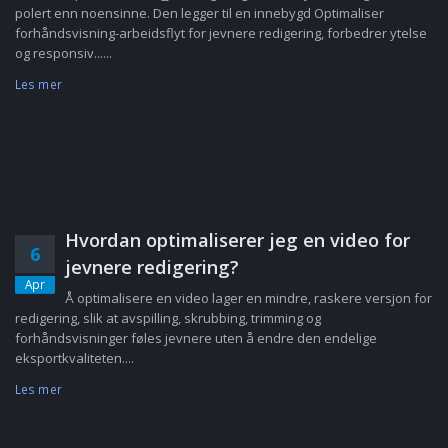
polert enn noensinne. Den legger til en innebygd Optimaliser
forhåndsvisning-arbeidsflyt for jevnere redigering, forbedrer ytelse
og responsiv......
Les mer
Hvordan optimaliserer jeg en video for
6
jevnere redigering?
Apr
Å optimalisere en video lager en mindre, raskere versjon for
redigering, slik at avspilling, skrubbing, trimming og
forhåndsvisninger føles jevnere uten å endre den endelige
eksportkvaliteten....
Les mer