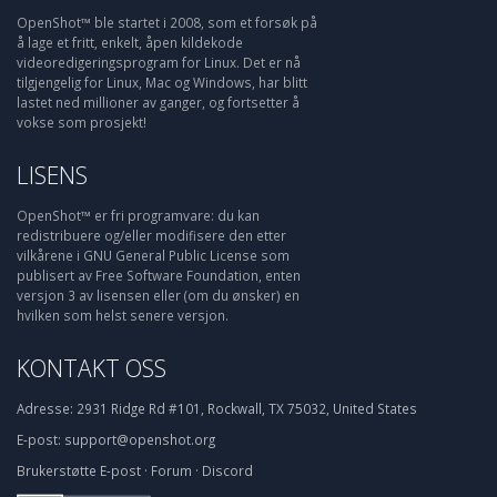
OpenShot™ ble startet i 2008, som et forsøk på
å lage et fritt, enkelt, åpen kildekode
videoredigeringsprogram for Linux. Det er nå
tilgjengelig for Linux, Mac og Windows, har blitt
lastet ned millioner av ganger, og fortsetter å
vokse som prosjekt!
LISENS
OpenShot™ er fri programvare: du kan
redistribuere og/eller modifisere den etter
vilkårene i GNU General Public License som
publisert av Free Software Foundation, enten
versjon 3 av lisensen eller (om du ønsker) en
hvilken som helst senere versjon.
KONTAKT OSS
Adresse:
2931 Ridge Rd #101, Rockwall, TX 75032, United States
E-post:
support@openshot.org
Brukerstøtte
E-post
·
Forum
·
Discord