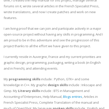
time, I created the help manual for this project, manage several
forums on it, wrote several articles in the French Specialist Press,
wrote translations, and now I create patches and work on new
features.
I am living proof that we can join and participate actively in a major
open-source project without having any skills in programming. And I
am proud to be in this adventure and see the progression of this
project thanks to all the effort we have given to this project.
I currently reside in Auvergne, France and my current priorities are
graphic design, programming, packaging, writing a book (in English
and in French), and attending events.
My
programming skills
include : Python, GTK+ and some
knowledge in C++. My graphic
design skills
include : Inkscape and
Gimp. My
Literary skills
include : BTS in Management and
Accounting of Enterprises, Help Manual,
Blogs entries
, Articles in
French Specialist Press, Complete Translation of the manual and
much of OpenShot. My language
spoken skills
include : English and