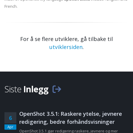
French.
For å se flere utviklere, gå tilbake til
utviklersiden
.
Siste
Inlegg
OpenShot 3.5.1: Raskere ytelse, jevnere
6
redigering, bedre forhåndsvisninger
Apr
OpenShot 3.5.1 gjør redigering raskere, jevnere og mer