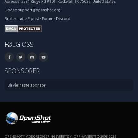
Adresse:
2931 Ridge Rd #101, Rockwall, TX 75032, United States
E-post:
support@openshot.org
Brukerstøtte
E-post
·
Forum
·
Discord
FØLG OSS
SPONSORER
Bli vår neste sponsor.
OPENSHOT™ VIDEOREDIGERINGSVERKTØY. OPPHAVSRETT © 2008-2026