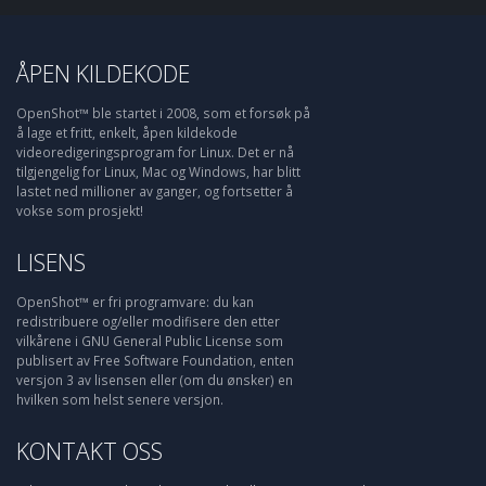
ÅPEN KILDEKODE
OpenShot™ ble startet i 2008, som et forsøk på
å lage et fritt, enkelt, åpen kildekode
videoredigeringsprogram for Linux. Det er nå
tilgjengelig for Linux, Mac og Windows, har blitt
lastet ned millioner av ganger, og fortsetter å
vokse som prosjekt!
LISENS
OpenShot™ er fri programvare: du kan
redistribuere og/eller modifisere den etter
vilkårene i GNU General Public License som
publisert av Free Software Foundation, enten
versjon 3 av lisensen eller (om du ønsker) en
hvilken som helst senere versjon.
KONTAKT OSS