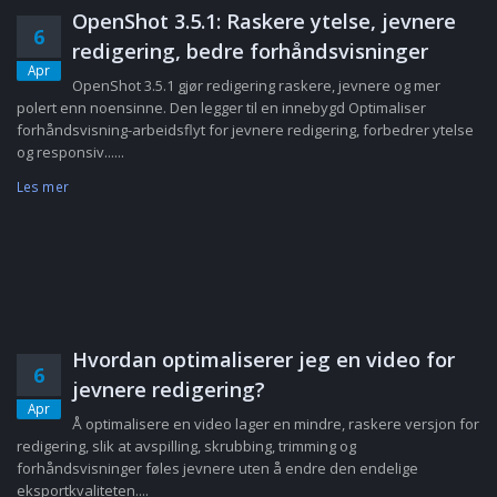
OpenShot 3.5.1: Raskere ytelse, jevnere
6
redigering, bedre forhåndsvisninger
Apr
OpenShot 3.5.1 gjør redigering raskere, jevnere og mer
polert enn noensinne. Den legger til en innebygd Optimaliser
forhåndsvisning-arbeidsflyt for jevnere redigering, forbedrer ytelse
og responsiv......
Les mer
Hvordan optimaliserer jeg en video for
6
jevnere redigering?
Apr
Å optimalisere en video lager en mindre, raskere versjon for
redigering, slik at avspilling, skrubbing, trimming og
forhåndsvisninger føles jevnere uten å endre den endelige
eksportkvaliteten....