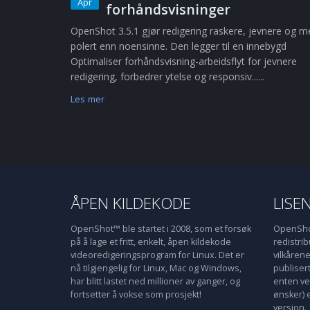
Apr
forhåndsvisninger
OpenShot 3.5.1 gjør redigering raskere, jevnere og m
polert enn noensinne. Den legger til en innebygd
Optimaliser forhåndsvisning-arbeidsflyt for jevnere
redigering, forbedrer ytelse og responsiv......
Les mer
ÅPEN KILDEKODE
LISE
OpenShot™ ble startet i 2008, som et forsøk
OpenShot
på å lage et fritt, enkelt, åpen kildekode
redistri
videoredigeringsprogram for Linux. Det er
vilkåren
nå tilgjengelig for Linux, Mac og Windows,
publiser
har blitt lastet ned millioner av ganger, og
enten ve
fortsetter å vokse som prosjekt!
ønsker) 
versjon.