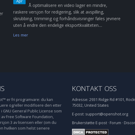
Apr
Å optimalisere en video lager en mindre,
raskere versjon for redigering, slik at avspilling,
er
skrubbing, trimming og forhåndsvisninger føles jevnere
uten å endre den endelige eksportkvaliteten....
Les mer
NS
KONTAKT OSS
™ er fri programvare: du kan
Adresse:
2931 Ridge Rd #101, Rockw
buere og/eller modifisere den etter
75032, United States
e i GNU General Public License som
E-post:
support@openshot.org
t av Free Software Foundation,
rsjon 3 av lisensen eller (om du
Brukerstøtte
E-post
·
Forum
·
Disco
en hvilken som helst senere