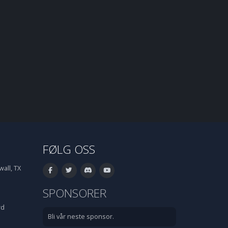
FØLG OSS
all, TX
SPONSORER
rd
Bli vår neste sponsor.