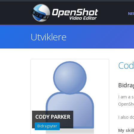
NE
Utviklere
Cod
Bidra
I am a s
OpenSho
CODY PARKER
I also 
Bidragsyter
My skil