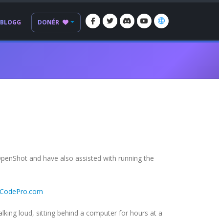
BLOGG
DONÉR
OpenShot and have also assisted with running the
rCodePro.com
king loud, sitting behind a computer for hours at a