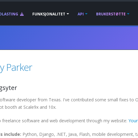
DLASTING
FUNKSJONALITET
API
BRUKERSTØTTE
y Parker
gsyter
oftware developer from Texas. I've contributed some small fixes to 
t booth at Scale9x and 10x.
do freelance software and web development through my website:
You
ls include:
Python, Django, .NET, Java, Flash, mobile development, tal