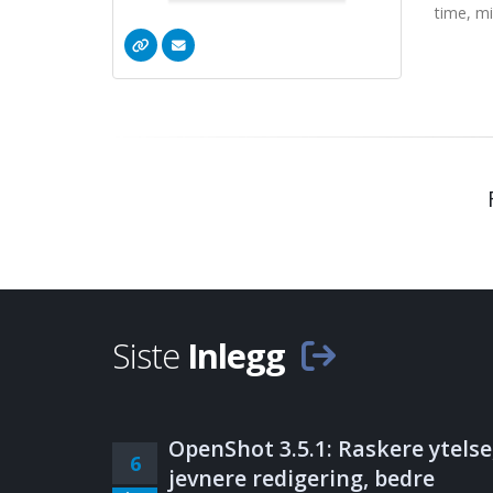
time, m
Siste
Inlegg
OpenShot 3.5.1: Raskere ytelse
6
jevnere redigering, bedre