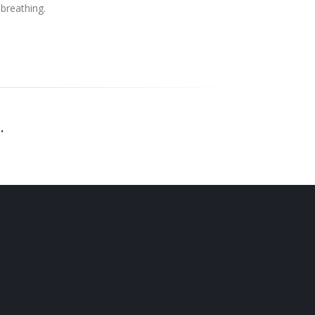
breathing.
n
.