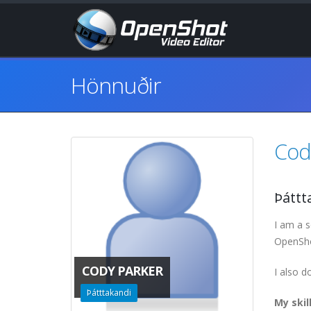
Hönnuðir
Cod
Þáttt
I am a s
OpenSho
CODY PARKER
I also 
Þátttakandi
My skil