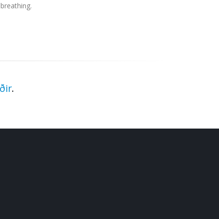
breathing.
ðir
.