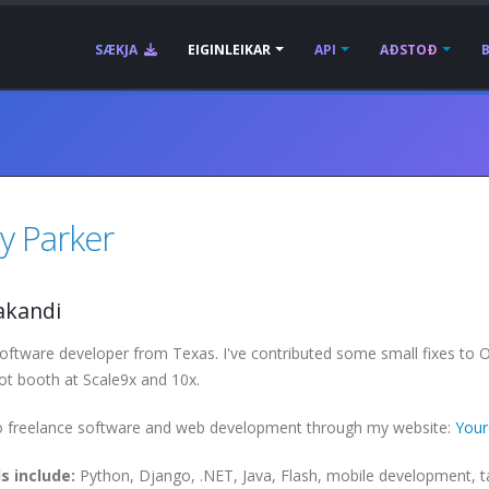
SÆKJA
EIGINLEIKAR
API
AÐSTOÐ
y Parker
akandi
oftware developer from Texas. I've contributed some small fixes to 
t booth at Scale9x and 10x.
do freelance software and web development through my website:
You
ls include:
Python, Django, .NET, Java, Flash, mobile development, tal