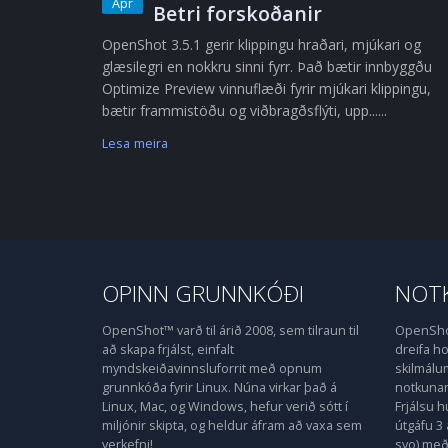
Apr
Betri forskoðanir
OpenShot 3.5.1 gerir klippingu hraðari, mjúkari og
glæsilegri en nokkru sinni fyrr. Það bætir innbyggðu
Optimize Preview vinnuflæði fyrir mjúkari klippingu,
bætir frammistöðu og viðbragðsflýti, upp......
Lesa meira
OPINN GRUNNKÓÐI
NOTK
OpenShot™ varð til árið 2008, sem tilraun til
OpenShot
að skapa frjálst, einfalt
dreifa 
myndskeiðavinnsluforrit með opnum
skilmálu
grunnkóða fyrir Linux. Núna virkar það á
notkunarl
Linux, Mac, og Windows, hefur verið sótt í
Frjálsu 
miljónir skipta, og heldur áfram að vaxa sem
útgáfu 3 
verkefni!
svo) með 