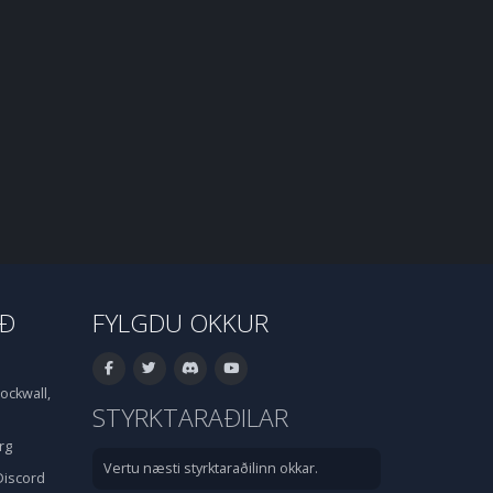
IÐ
FYLGDU OKKUR
ockwall,
STYRKTARAÐILAR
rg
Vertu næsti styrktaraðilinn okkar.
Discord