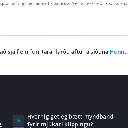
ispronouncing the name of a particular Vietnamese noodle soup, and 
 að sjá fleiri forritara, farðu aftur á síðuna
Hönnu
Hvernig get ég bætt myndband
6
,
fyrir mjúkari klippingu?