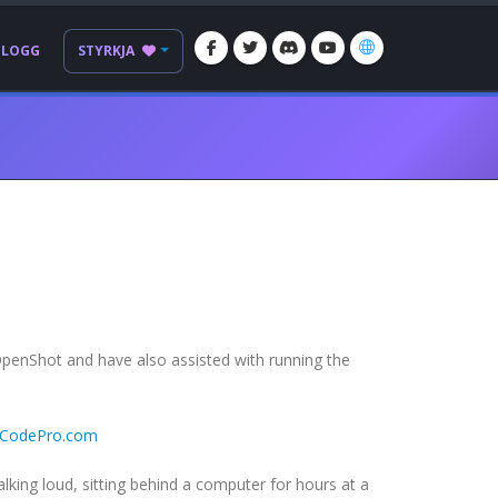
BLOGG
STYRKJA
OpenShot and have also assisted with running the
rCodePro.com
king loud, sitting behind a computer for hours at a