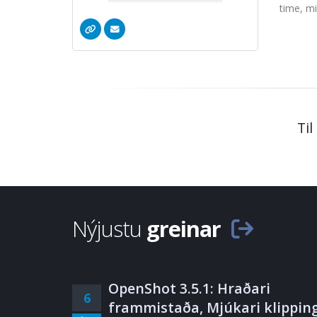
time, m
Til
Nýjustu
greinar
OpenShot 3.5.1: Hraðari
6
frammistaða, Mjúkari klipping