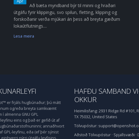
Apr
Að bæta myndband býr til minni og hraðari
útgáfu fyrir klippingu, svo spilun, fletting, klipping og
forskoðanir verða mjúkari án þess að breyta gæðum
lokaútflutnings....
Lesa meira
UNARLEYFI
HAFÐU SAMBAND V
OKKUR
™ er frjáls hugbúnaður; þú mátt
honum og/eða breyta samkvæmt
Heimilisfang:
2931 Ridge Rd #101, R
m í almenna GNU GPL
TX 75032, United States
eyfinu eins og það er gefið út af
Tölvupóstur:
support@openshot.o
hugbúnaðarstofnuninni; annaðhvort
af GPL-leyfinu, eða (ef þér sýnist
Aðstoð
Tölvupóstur
·
Spjallsvæði
·
einhverri nýrri útgáfu leyfisins.