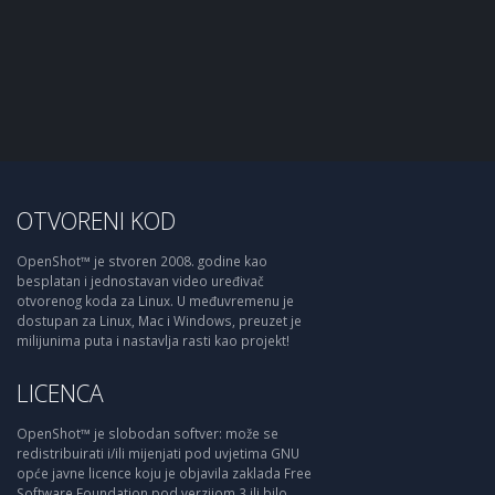
OTVORENI KOD
OpenShot™ je stvoren 2008. godine kao
besplatan i jednostavan video uređivač
otvorenog koda za Linux. U međuvremenu je
dostupan za Linux, Mac i Windows, preuzet je
milijunima puta i nastavlja rasti kao projekt!
LICENCA
OpenShot™ je slobodan softver: može se
redistribuirati i/ili mijenjati pod uvjetima GNU
opće javne licence koju je objavila zaklada Free
Software Foundation pod verzijom 3 ili bilo