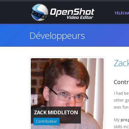
TÉLÉCH
Développeurs
Zac
Contr
I had b
other ga
was fun 
ZACK MIDDLETON
My
pro
Contributeur
skills i