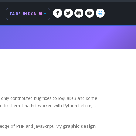
FAIRE UN DON
 only contributed bug fixes to ioquake3 and some
 fix them. I hadn't worked with Python before, it
ledge of PHP and JavaScript. My
graphic design