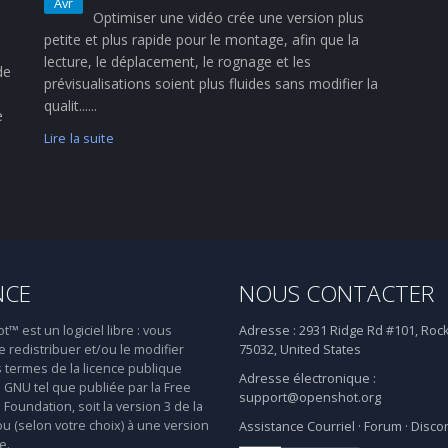
Avr
Optimiser une vidéo crée une version plus
petite et plus rapide pour le montage, afin que la
lecture, le déplacement, le rognage et les
de
prévisualisations soient plus fluides sans modifier la
qualit......
e
Lire la suite
NCE
NOUS CONTACTER
 est un logiciel libre : vous
Adresse :
2931 Ridge Rd #101, Rock
 redistribuer et/ou le modifier
75032, United States
s termes de la licence publique
Adresse électronique :
 GNU tel que publiée par la Free
support@openshot.org
Foundation, soit la version 3 de la
ou (selon votre choix) à une version
Assistance
Courriel
·
Forum
·
Disco
e.