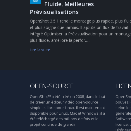
Avr
Fluide, Meilleures
Prévisualisations
OpenShot 3.5.1 rend le montage plus rapide, plus flui
et plus soigné que jamais. Il ajoute un flux de travail
intégré Optimiser la Prévisualisation pour un montag
plus fluide, améliore la perfor......
Lire la suite
OPEN-SOURCE
LICE
OpenShot™ a été créé en 2008, dans le but
OpenShot™
de créer un éditeur vidéo open-source
pouvez le
simple et libre pour Linux. Il est maintenant
selon le
disponible pour Linux, Mac et Windows, il a
générale
été téléchargé des millions de fois et le
Software 
projet continue de grandir.
licence, 
ultérieur