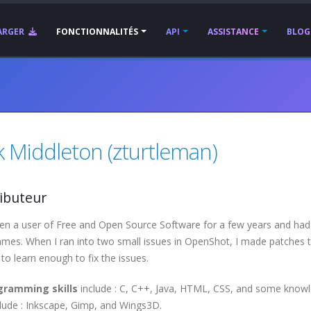
ARGER
FONCTIONNALITÉS
API
ASSISTANCE
BLOG
k Middleton (zturtleman)
ibuteur
een a user of Free and Open Source Software for a few years and had
mes. When I ran into two small issues in OpenShot, I made patches to
to learn enough to fix the issues.
gramming skills
include : C, C++, Java, HTML, CSS, and some know
nclude : Inkscape, Gimp, and Wings3D.