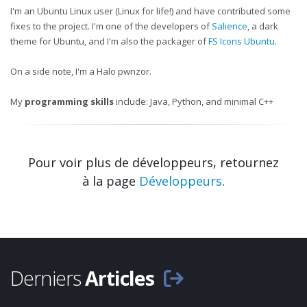
I'm an Ubuntu Linux user (Linux for life!) and have contributed some
fixes to the project. I'm one of the developers of
Salience
, a dark
theme for Ubuntu, and I'm also the packager of
FS Icons Ubuntu
.
On a side note, I'm a Halo pwnzor.
My
programming skills
include: Java, Python, and minimal C++
Pour voir plus de développeurs, retournez
à la page
Développeurs
.
Derniers
Articles