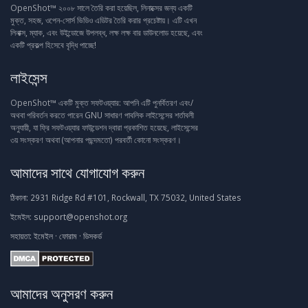
OpenShot™ ২০০৮ সালে তৈরি করা হয়েছিল, লিনাক্সের জন্য একটি
মুক্ত, সহজ, ওপেন-সোর্স ভিডিও এডিটর তৈরি করার প্রচেষ্টায়। এটি এখন
লিনাক্স, ম্যাক, এবং উইন্ডোজে উপলব্ধ, লক্ষ লক্ষ বার ডাউনলোড হয়েছে, এবং
একটি প্রকল্প হিসেবে বৃদ্ধি পাচ্ছে!
লাইসেন্স
OpenShot™ একটি মুক্ত সফটওয়্যার: আপনি এটি পুনর্বিতরণ এবং/
অথবা পরিবর্তন করতে পারেন GNU সাধারণ পাবলিক লাইসেন্সের শর্তাবলী
অনুযায়ী, যা ফ্রি সফটওয়্যার ফাউন্ডেশন দ্বারা প্রকাশিত হয়েছে, লাইসেন্সের
৩য় সংস্করণ অথবা (আপনার পছন্দমতো) পরবর্তী কোনো সংস্করণ।
আমাদের সাথে যোগাযোগ করুন
ঠিকানা:
2931 Ridge Rd #101, Rockwall, TX 75032, United States
ইমেইল:
support@openshot.org
সহায়তা:
ইমেইল
·
ফোরাম
·
ডিসকর্ড
আমাদের অনুসরণ করুন