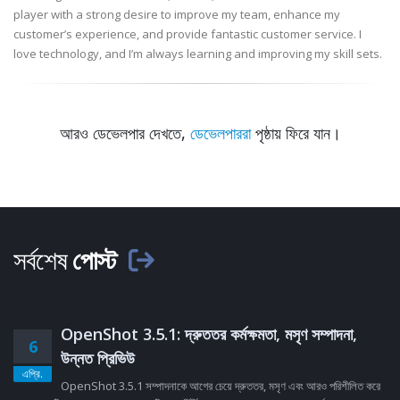
player with a strong desire to improve my team, enhance my
customer’s experience, and provide fantastic customer service. I
love technology, and I’m always learning and improving my skill sets.
আরও ডেভেলপার দেখতে,
ডেভেলপাররা
পৃষ্ঠায় ফিরে যান।
সর্বশেষ
পোস্ট
OpenShot 3.5.1: দ্রুততর কর্মক্ষমতা, মসৃণ সম্পাদনা,
6
উন্নত প্রিভিউ
এপ্রি.
OpenShot 3.5.1 সম্পাদনাকে আগের চেয়ে দ্রুততর, মসৃণ এবং আরও পরিশীলিত করে