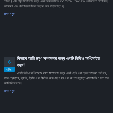
তোলে। এটি মসৃণ সম্পাদনার জন্য একটি অন্তর্নির্মিত Optimize Preview ওয়ার্কফ্লো যোগ করে,
কর্মক্ষমতা এবং প্রতিক্রিয়াশীলতা উন্নত করে, টাইমলাইন জু......
আরও পড়ুন
কিভাবে আমি মসৃণ সম্পাদনার জন্য একটি ভিডিও অপ্টিমাইজ
6
করব?
এপ্রি.
একটি ভিডিও অপ্টিমাইজ করলে সম্পাদনার জন্য একটি ছোট এবং দ্রুত সংস্করণ তৈরি হয়,
যাতে প্লেব্যাক, স্ক্রাবিং, ট্রিমিং এবং প্রিভিউ আরও মসৃণ হয় এবং আপনার চূড়ান্ত এক্সপোর্টের গুণগত মান
অপরিবর্তিত থাকে।...
আরও পড়ুন