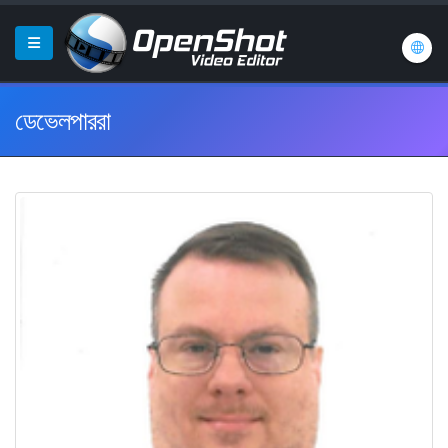
ডেভেলপাররা