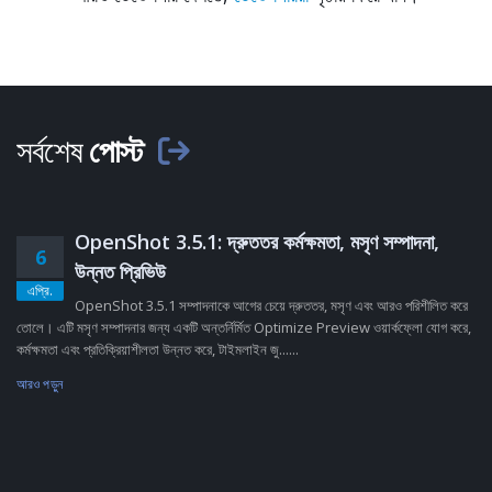
সর্বশেষ
পোস্ট
OpenShot 3.5.1: দ্রুততর কর্মক্ষমতা, মসৃণ সম্পাদনা,
6
উন্নত প্রিভিউ
এপ্রি.
OpenShot 3.5.1 সম্পাদনাকে আগের চেয়ে দ্রুততর, মসৃণ এবং আরও পরিশীলিত করে
তোলে। এটি মসৃণ সম্পাদনার জন্য একটি অন্তর্নির্মিত Optimize Preview ওয়ার্কফ্লো যোগ করে,
কর্মক্ষমতা এবং প্রতিক্রিয়াশীলতা উন্নত করে, টাইমলাইন জু......
আরও পড়ুন