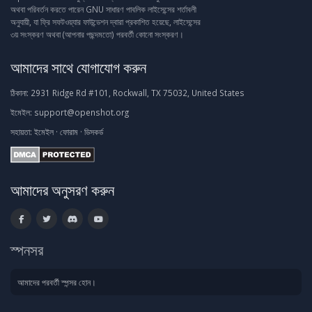
অথবা পরিবর্তন করতে পারেন GNU সাধারণ পাবলিক লাইসেন্সের শর্তাবলী
অনুযায়ী, যা ফ্রি সফটওয়্যার ফাউন্ডেশন দ্বারা প্রকাশিত হয়েছে, লাইসেন্সের
৩য় সংস্করণ অথবা (আপনার পছন্দমতো) পরবর্তী কোনো সংস্করণ।
আমাদের সাথে যোগাযোগ করুন
ঠিকানা:
2931 Ridge Rd #101, Rockwall, TX 75032, United States
ইমেইল:
support@openshot.org
সহায়তা:
ইমেইল
·
ফোরাম
·
ডিসকর্ড
আমাদের অনুসরণ করুন
স্পনসর
আমাদের পরবর্তী স্পন্সর হোন।