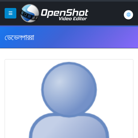
ডেভেলপাররা