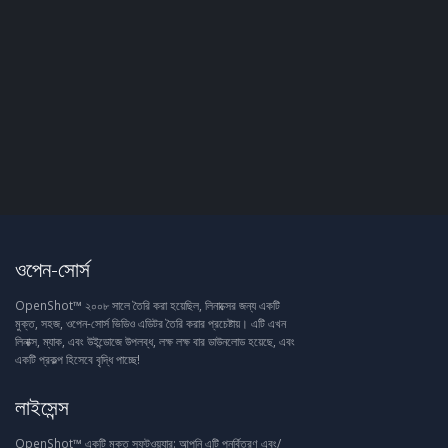
ওপেন-সোর্স
OpenShot™ ২০০৮ সালে তৈরি করা হয়েছিল, লিনাক্সের জন্য একটি
মুক্ত, সহজ, ওপেন-সোর্স ভিডিও এডিটর তৈরি করার প্রচেষ্টায়। এটি এখন
লিনাক্স, ম্যাক, এবং উইন্ডোজে উপলব্ধ, লক্ষ লক্ষ বার ডাউনলোড হয়েছে, এবং
একটি প্রকল্প হিসেবে বৃদ্ধি পাচ্ছে!
লাইসেন্স
OpenShot™ একটি মুক্ত সফটওয়্যার: আপনি এটি পুনর্বিতরণ এবং/