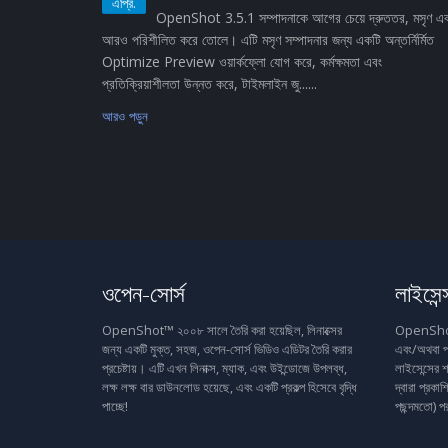
এপ্রি.
OpenShot 3.5.1 সম্পাদনাকে আগের চেয়ে দ্রুততর, মসৃণ এ
আরও পরিশীলিত করে তোলে। এটি মসৃণ সম্পাদনার জন্য একটি অন্তর্নির্মিত
Optimize Preview ওয়ার্কফ্লো যোগ করে, কর্মক্ষমতা এবং
প্রতিক্রিয়াশীলতা উন্নত করে, টাইমলাইন জু......
আরও পড়ুন
ওপেন-সোর্স
লাইসেন্
OpenShot™ ২০০৮ সালে তৈরি করা হয়েছিল, লিনাক্সের
OpenShot™ 
জন্য একটি মুক্ত, সহজ, ওপেন-সোর্স ভিডিও এডিটর তৈরি করার
এবং/অথবা প
প্রচেষ্টায়। এটি এখন লিনাক্স, ম্যাক, এবং উইন্ডোজে উপলব্ধ,
লাইসেন্সের শ
লক্ষ লক্ষ বার ডাউনলোড হয়েছে, এবং একটি প্রকল্প হিসেবে বৃদ্ধি
দ্বারা প্রক
পাচ্ছে!
পছন্দমতো) প