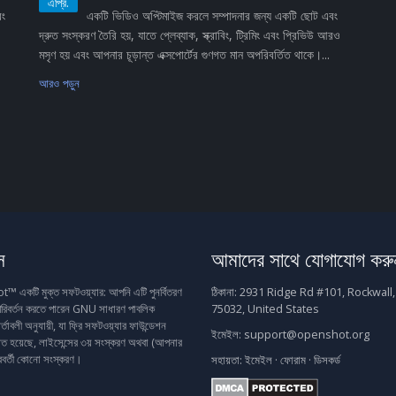
এপ্রি.
বং
একটি ভিডিও অপ্টিমাইজ করলে সম্পাদনার জন্য একটি ছোট এবং
দ্রুত সংস্করণ তৈরি হয়, যাতে প্লেব্যাক, স্ক্রাবিং, ট্রিমিং এবং প্রিভিউ আরও
মসৃণ হয় এবং আপনার চূড়ান্ত এক্সপোর্টের গুণগত মান অপরিবর্তিত থাকে।...
আরও পড়ুন
স
আমাদের সাথে যোগাযোগ করু
একটি মুক্ত সফটওয়্যার: আপনি এটি পুনর্বিতরণ
ঠিকানা:
2931 Ridge Rd #101, Rockwall,
রিবর্তন করতে পারেন GNU সাধারণ পাবলিক
75032, United States
র্তাবলী অনুযায়ী, যা ফ্রি সফটওয়্যার ফাউন্ডেশন
ইমেইল:
support@openshot.org
াশিত হয়েছে, লাইসেন্সের ৩য় সংস্করণ অথবা (আপনার
রবর্তী কোনো সংস্করণ।
সহায়তা:
ইমেইল
·
ফোরাম
·
ডিসকর্ড