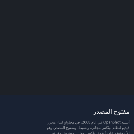
مفتوح المصدر
أنشئ OpenShot في عام 2008، في محاولةٍ لبناء محرر
فيديو لنظام لينُكس مجاني، وبسيط، ومفتوح المصدر. وهو
الآن متوفر على أنظمة لينُكس، وماك، وويندوز، وقد تم