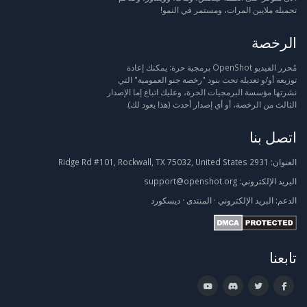
تحميله ملايين المرات، ومستمر في النمو!
الرخصة
مُحرر الفيديو OpenShot برمجية حرة: يمكنك إعادة
توزيعه أو/و تعديله تحت بنود "رخصة جنو العمومية" التي
نشرتها مؤسسة البرمجيات الحرة، وعليك اتباع إما الإصدار
الثالث من الرخصة، أو أي إصدار أحدث (هذا يعود لك).
اتصل بنا
العنوان:
2931 Ridge Rd #101, Rockwall, TX 75032, United States
البريد الإلكتروني:
support@openshot.org
الدعم:
البريد الإلكتروني
·
المنتدى
·
ديسكورد
تابعنا