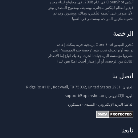
أنشئ OpenShot في عام 2008، في محاولةٍ لبناء محرر
فيديو لنظام لينُكس مجاني، وبسيط، ومفتوح المصدر. وهو
الآن متوفر على أنظمة لينُكس، وماك، وويندوز، وقد تم
تحميله ملايين المرات، ومستمر في النمو!
الرخصة
مُحرر الفيديو OpenShot برمجية حرة: يمكنك إعادة
توزيعه أو/و تعديله تحت بنود "رخصة جنو العمومية" التي
نشرتها مؤسسة البرمجيات الحرة، وعليك اتباع إما الإصدار
الثالث من الرخصة، أو أي إصدار أحدث (هذا يعود لك).
اتصل بنا
العنوان:
2931 Ridge Rd #101, Rockwall, TX 75032, United States
البريد الإلكتروني:
support@openshot.org
الدعم:
البريد الإلكتروني
·
المنتدى
·
ديسكورد
تابعنا