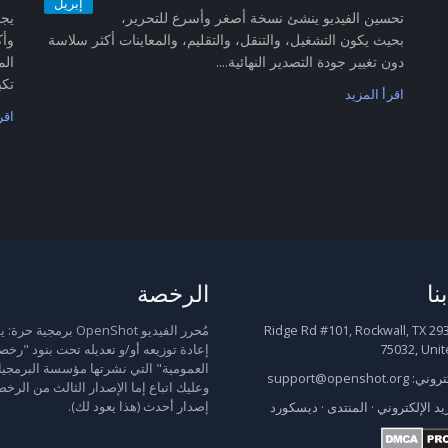
إبريل
تحسين الفيديو ينشئ نسخة أصغر وأسرع للتحرير،
بحيث يكون التشغيل، والتنقل، والتقليم، والمعاينات أكثر سلاسة
وأك
دون تغيير جودة التصدير النهائية....
الم
تكب
اقرأ المزيد
اقر
نا
الرخصة
2931 Ridge Rd #101, Rockwall, TX
مُحرر الفيديو OpenShot برمجية
75032, Unit
إعادة توزيعه أو/و تعديله تحت بنود "رخص
العمومية" التي نشرتها مؤسسة البرمجيا
كتروني:
support@openshot.org
وعليك اتباع إما الإصدار الثالث من الرخص
إصدار أحدث (هذا يعود لك).
يد الإلكتروني
·
المنتدى
·
ديسكورد