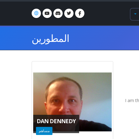
المطورين
I am t
DAN DENNEDY
مساهم