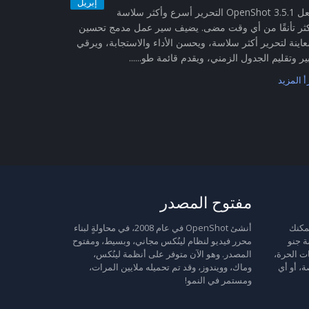
إبريل
يجعل OpenShot 3.5.1 التحرير أسرع وأكثر سلاسة
ثر تأنقًا من أي وقت مضى. يضيف سير عمل مدمج تحسين
عاينة لتحرير أكثر سلاسة، ويحسن الأداء والاستجابة، ويرقي
ير وتقليم الجدول الزمني، ويقدم قائمة طو......
أ المزيد
مفتوح المصدر
 حرة: يمكنك
أنشئ OpenShot في عام 2008، في محاولةٍ لبناء
ة جنو
محرر فيديو لنظام لينُكس مجاني، وبسيط، ومفتوح
ت الحرة،
المصدر. وهو الآن متوفر على أنظمة لينُكس،
ة، أو أي
وماك، وويندوز، وقد تم تحميله ملايين المرات،
ومستمر في النمو!