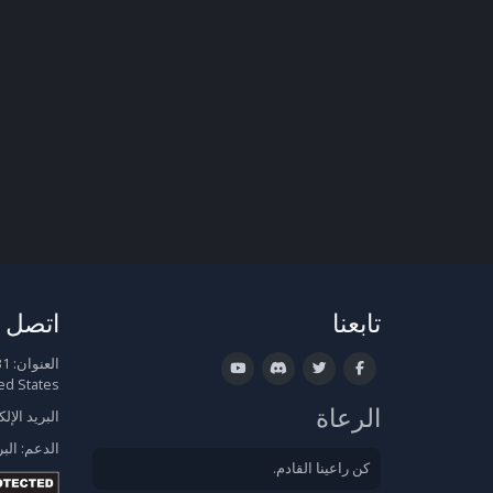
تابعنا
اتصل ب
العنوان:
ed States
الرعاة
البريد الإل
الدعم:
البر
كن راعينا القادم.