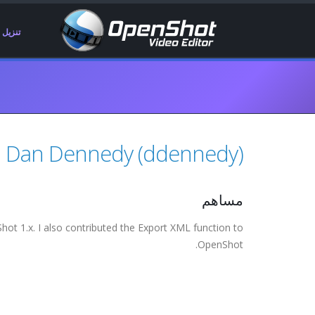
تنزيل
Dan Dennedy (ddennedy)
مساهم
ot 1.x. I also contributed the Export XML function to
OpenShot.