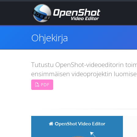
Ohjekirja
Tutustu OpenShot-videoeditorin toimi
ensimmäisen videoprojektin luomisee
PDF