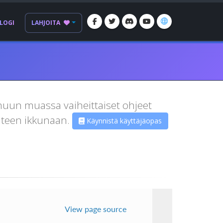
LOGI
LAHJOITA
 muun muassa vaiheittaiset ohjeet
uteen ikkunaan.
Käynnistä käyttäjäopas