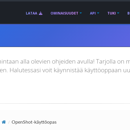
LATAA
OMINAISUUDET
API
TUKI
B
ntaan alla olevien ohjeiden avulla! Tarjolla on
n. Halutessasi voit käynnistää käyttöoppaan u