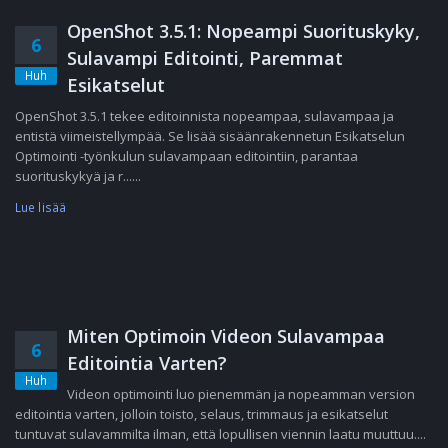
OpenShot 3.5.1: Nopeampi Suorituskyky,
6
Sulavampi Editointi, Paremmat
Huh
Esikatselut
OpenShot 3.5.1 tekee editoinnista nopeampaa, sulavampaa ja
entistä viimeistellympää. Se lisää sisäänrakennetun Esikatselun
Optimointi -työnkulun sulavampaan editointiin, parantaa
suorituskykyä ja r......
Lue lisää
Miten Optimoin Videon Sulavampaa
6
Editointia Varten?
Huh
Videon optimointi luo pienemmän ja nopeamman version
editointia varten, jolloin toisto, selaus, trimmaus ja esikatselut
tuntuvat sulavammilta ilman, että lopullisen viennin laatu muuttuu....