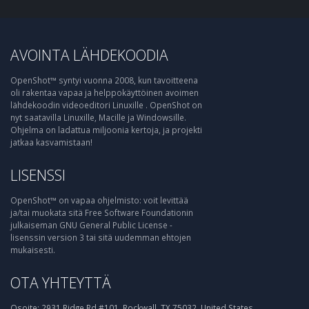
AVOINTA LÄHDEKOODIA
OpenShot™ syntyi vuonna 2008, kun tavoitteena
oli rakentaa vapaa ja helppokäyttöinen avoimen
lähdekoodin videoeditori Linuxille . OpenShot on
nyt saatavilla Linuxille, Macille ja Windowsille.
Ohjelma on ladattua miljoonia kertoja, ja projekti
jatkaa kasvamistaan!
LISENSSI
OpenShot™ on vapaa ohjelmisto: voit levittää
ja/tai muokata sitä Free Software Foundationin
julkaiseman GNU General Public License -
lisenssin version 3 tai sitä uudemman ehtojen
mukaisesti.
OTA YHTEYTTÄ
Osoite:
2931 Ridge Rd #101, Rockwall, TX 75032, United States