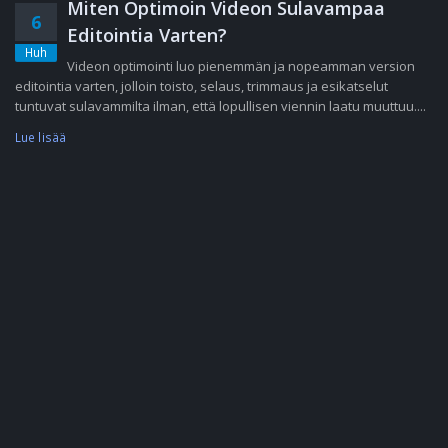
Miten Optimoin Videon Sulavampaa
6
Editointia Varten?
Huh
Videon optimointi luo pienemmän ja nopeamman version
editointia varten, jolloin toisto, selaus, trimmaus ja esikatselut
tuntuvat sulavammilta ilman, että lopullisen viennin laatu muuttuu....
Lue lisää