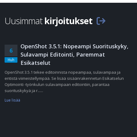
Uusimmat
kirjoitukset
OpenShot 3.5.1: Nopeampi Suorituskyky,
6
Sulavampi Editointi, Paremmat
Huh
Esikatselut
OpenShot 3.5.1 tekee editoinnista nopeampaa, sulavampaa ja
entistä viimeistellympää. Se lisää sisäänrakennetun Esikatselun
Optimointi -työnkulun sulavampaan editointiin, parantaa
suorituskykyä ja r......
Lue lisää