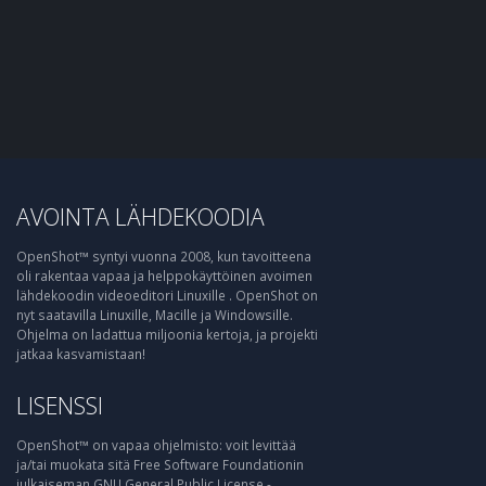
AVOINTA LÄHDEKOODIA
OpenShot™ syntyi vuonna 2008, kun tavoitteena
oli rakentaa vapaa ja helppokäyttöinen avoimen
lähdekoodin videoeditori Linuxille . OpenShot on
nyt saatavilla Linuxille, Macille ja Windowsille.
Ohjelma on ladattua miljoonia kertoja, ja projekti
jatkaa kasvamistaan!
LISENSSI
OpenShot™ on vapaa ohjelmisto: voit levittää
ja/tai muokata sitä Free Software Foundationin
julkaiseman GNU General Public License -