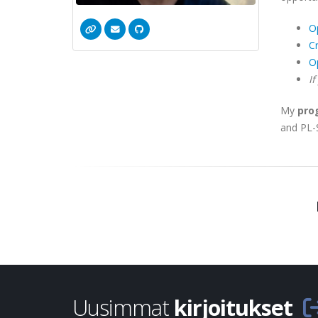
O
C
Op
If
My
pro
and PL-
Uusimmat
kirjoitukset