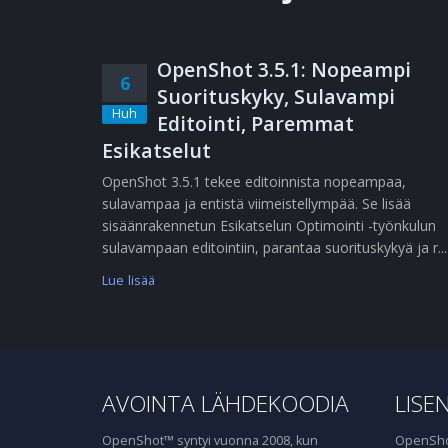
OpenShot 3.5.1: Nopeampi
6
Suorituskyky, Sulavampi
Huh
Editointi, Paremmat
Esikatselut
OpenShot 3.5.1 tekee editoinnista nopeampaa,
sulavampaa ja entistä viimeistellympää. Se lisää
sisäänrakennetun Esikatselun Optimointi -työnkulun
sulavampaan editointiin, parantaa suorituskykyä ja r....
Lue lisää
AVOINTA LÄHDEKOODIA
LISEN
OpenShot™ syntyi vuonna 2008, kun
OpenShot