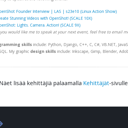
penShot Founder Interview | LAS | s23e10 (Linux Action Show)
reate Stunning Videos with OpenShot! (SCALE 10X)
enShot: Lights. Camera. Action! (SCALE 9X)
 you would like me to speak at your next event, feel free to email m
gramming skills
include: Python, Django, C++, C, C#, VB.NET, JavaS
SQL. My graphic
design skills
include: Inkscape, Gimp, Blender, Ad
Näet lisää kehittäjiä palaamalla
Kehittäjät
-sivulle