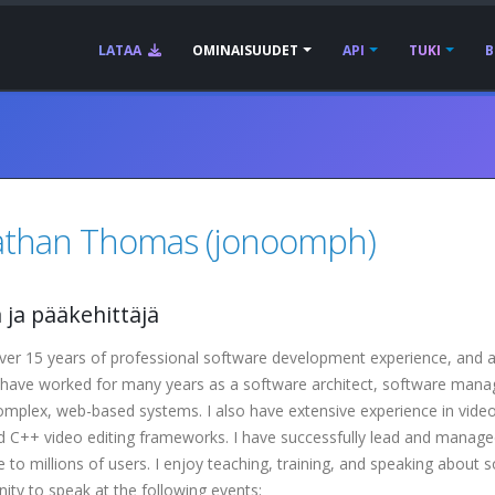
LATAA
OMINAISUUDET
API
TUKI
B
athan Thomas (jonoomph)
ä ja pääkehittäjä
over 15 years of professional software development experience, and 
I have worked for many years as a software architect, software manag
omplex, web-based systems. I also have extensive experience in vide
 C++ video editing frameworks. I have successfully lead and managed
 to millions of users. I enjoy teaching, training, and speaking about 
ity to speak at the following events: