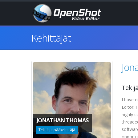
Kehittäjät
Jon
Tekij
I have 
Editor. 
highly c
JONATHAN THOMAS
threaded
software
Tekijä ja pääkehittäjä
opportun