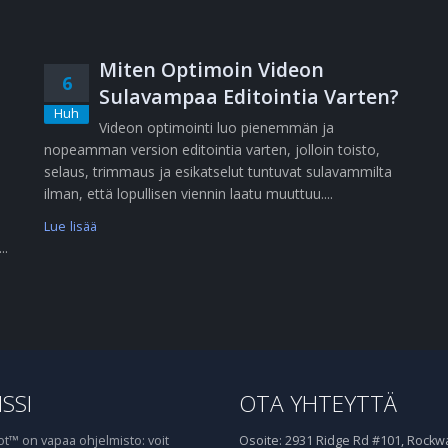
Miten Optimoin Videon
6
Sulavampaa Editointia Varten?
Huh
Videon optimointi luo pienemmän ja
nopeamman version editointia varten, jolloin toisto,
selaus, trimmaus ja esikatselut tuntuvat sulavammilta
ilman, että lopullisen viennin laatu muuttuu....
Lue lisää
..
SSI
OTA YHTEYTTÄ
™ on vapaa ohjelmisto: voit
Osoite:
2931 Ridge Rd #101, Rockwal