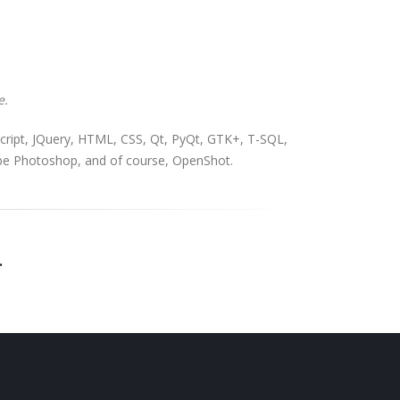
e.
cript, JQuery, HTML, CSS, Qt, PyQt, GTK+, T-SQL,
obe Photoshop, and of course, OpenShot.
.