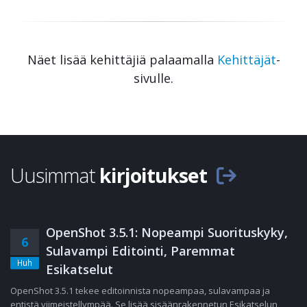
Näet lisää kehittäjiä palaamalla
Kehittäjät
-
sivulle.
Uusimmat
kirjoitukset
OpenShot 3.5.1: Nopeampi Suorituskyky,
6
Sulavampi Editointi, Paremmat
Huh
Esikatselut
OpenShot 3.5.1 tekee editoinnista nopeampaa, sulavampaa ja
entistä viimeistellympää. Se lisää sisäänrakennetun Esikatselun