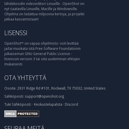
lähdekoodin videoeditori Linuxille . OpenShot on
nyt saatavilla Linuxille, Macille ja Windowsille.
Ohjelma on ladattua miljoonia kertoja, ja projekti
jatkaa kasvamistaan!
LISENSSI
OpenShot™ on vapaa ohjelmisto: voit levittää
ja/tai muokata sitä Free Software Foundationin
julkaiseman GNU General Public License -
lisenssin version 3 tai sitä uudemman ehtojen
mukaisesti.
OTA YHTEYTTÄ
Osoite:
2931 Ridge Rd #101, Rockwall, TX 75032, United States
Sähköposti:
support@openshot.org
Tuki
Sähköposti:
·
Keskustelupalsta
·
Discord
SEURAA MEITÄ