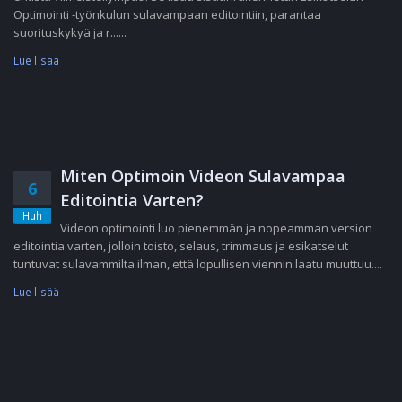
Optimointi -työnkulun sulavampaan editointiin, parantaa
suorituskykyä ja r......
Lue lisää
Miten Optimoin Videon Sulavampaa
6
Editointia Varten?
Huh
Videon optimointi luo pienemmän ja nopeamman version
editointia varten, jolloin toisto, selaus, trimmaus ja esikatselut
tuntuvat sulavammilta ilman, että lopullisen viennin laatu muuttuu....
Lue lisää