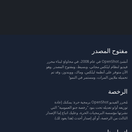
مفتوح المصدر
أنشئ OpenShot في عام 2008، في محاولةٍ لبناء محرر
فيديو لنظام لينُكس مجاني، وبسيط، ومفتوح المصدر. وهو
الآن متوفر على أنظمة لينُكس، وماك، وويندوز، وقد تم
تحميله ملايين المرات، ومستمر في النمو!
الرخصة
مُحرر الفيديو OpenShot برمجية حرة: يمكنك إعادة
توزيعه أو/و تعديله تحت بنود "رخصة جنو العمومية" التي
نشرتها مؤسسة البرمجيات الحرة، وعليك اتباع إما الإصدار
الثالث من الرخصة، أو أي إصدار أحدث (هذا يعود لك).
اتصل بنا